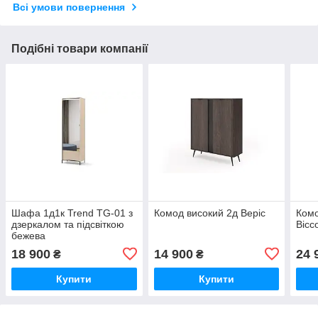
Всі умови повернення
Подібні товари компанії
Шафа 1д1к Trend TG-01 з
Комод високий 2д Веріс
Комо
дзеркалом та підсвіткою
Вісс
бежева
18 900
14 900
24 
₴
₴
Купити
Купити