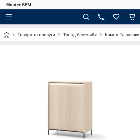
Master SEM
Товари та послуги
Тренд бежевий>
Комод 2д високи