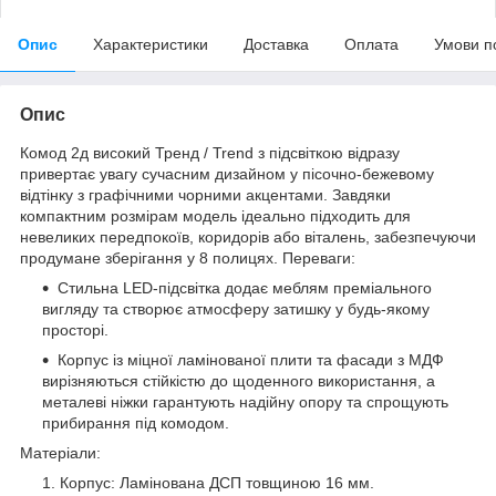
Опис
Характеристики
Доставка
Оплата
Умови п
Опис
Комод 2д високий Тренд / Trend з підсвіткою відразу
привертає увагу сучасним дизайном у пісочно-бежевому
відтінку з графічними чорними акцентами. Завдяки
компактним розмірам модель ідеально підходить для
невеликих передпокоїв, коридорів або віталень, забезпечуючи
продумане зберігання у 8 полицях. Переваги:
Стильна LED-підсвітка додає меблям преміального
вигляду та створює атмосферу затишку у будь-якому
просторі.
Корпус із міцної ламінованої плити та фасади з МДФ
вирізняються стійкістю до щоденного використання, а
металеві ніжки гарантують надійну опору та спрощують
прибирання під комодом.
Матеріали:
Корпус: Ламінована ДСП товщиною 16 мм.