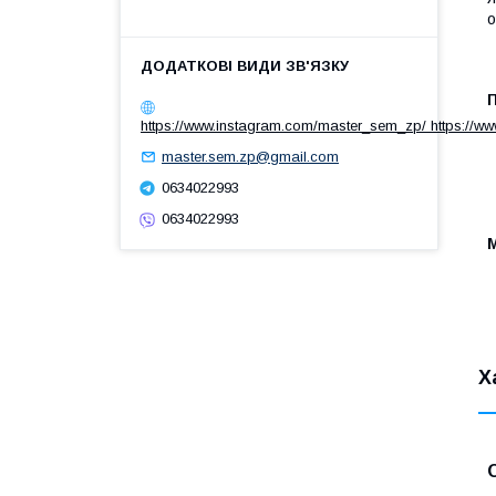
о
https://www.instagram.com/master_sem_zp/ https://w
master.sem.zp@gmail.com
0634022993
0634022993
М
Х