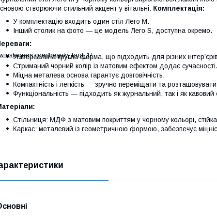
сновою створюючи стильний акцент у вітальні.
Комплектація:
У комплектацію входить один стіл Лего M.
Інший столик на фото — це модель Лего S, доступна окремо.
Переваги:
ww.instagram.com/beauty_bod_1/
Універсальна кругла форма, що підходить для різних інтер’єрів
Стриманий чорний колір із матовим ефектом додає сучасності
Міцна металева основа гарантує довговічність.
Компактність і легкість — зручно переміщати та розташовувати 
Функціональність — підходить як журнальний, так і як кавовий 
атеріали:
Стільниця: МДФ з матовим покриттям у чорному кольорі, стій
Каркас: металевий із геометричною формою, забезпечує міцність
арактеристики
Основні