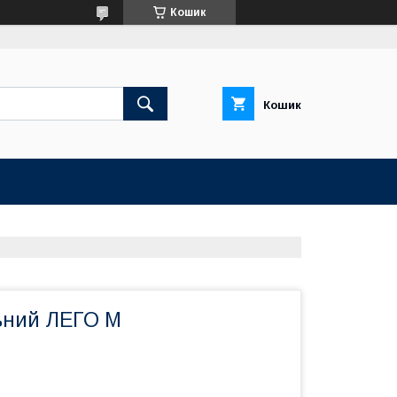
Кошик
Кошик
ьний ЛЕГО M