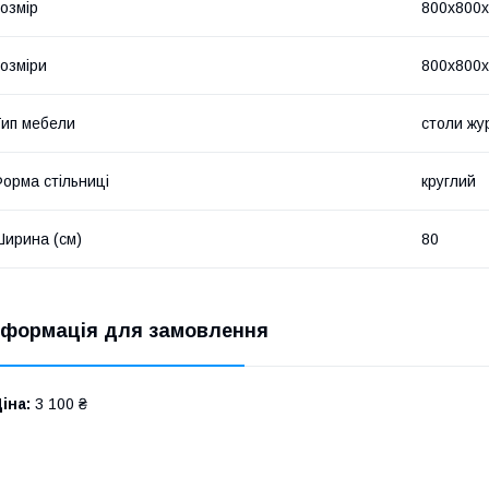
озмір
800x800
озміри
800x800
ип мебели
столи жу
орма стільниці
круглий
ирина (см)
80
нформація для замовлення
іна:
3 100 ₴