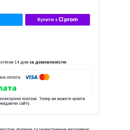
Купити з
ротягом 14 днів
за домовленістю
 електронні платежі. Тепер ви можете купити
окидаючи сайту.
ою круглою формою та геометричною металевою