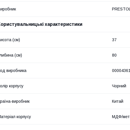
иробник
PRESTO
Користувальницькі характеристики
исота (см)
37
либина (см)
80
од виробника
0000436
олір корпусу
Чорний
раїна-виробник
Китай
атеріал корпусу
МДФ/мет