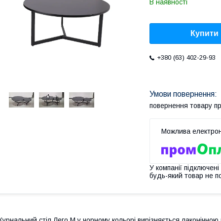
В наявності
Купити
+380 (63) 402-29-93
повернення товару п
У компанії підключені
будь-який товар не п
урнальний стіл Лего M у чорному кольорі вирізняється лаконічн