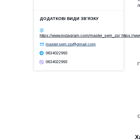
л
https://www.instagram.com/master_sem_zp/ https://w
master.sem.zp@gmail.com
0634022993
0634022993
П
С
Х