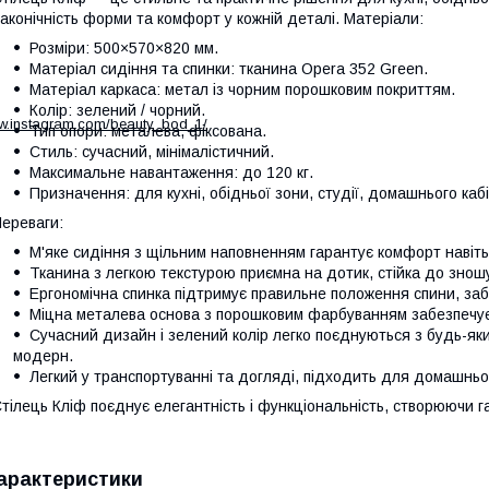
аконічність форми та комфорт у кожній деталі. Матеріали:
Розміри: 500×570×820 мм.
Матеріал сидіння та спинки: тканина Opera 352 Green.
Матеріал каркаса: метал із чорним порошковим покриттям.
Колір: зелений / чорний.
ww.instagram.com/beauty_bod_1/
Тип опори: металева, фіксована.
Стиль: сучасний, мінімалістичний.
Максимальне навантаження: до 120 кг.
Призначення: для кухні, обідньої зони, студії, домашнього каб
ереваги:
М'яке сидіння з щільним наповненням гарантує комфорт навіть 
Тканина з легкою текстурою приємна на дотик, стійка до зношу
Ергономічна спинка підтримує правильне положення спини, за
Міцна металева основа з порошковим фарбуванням забезпечує с
Сучасний дизайн і зелений колір легко поєднуються з будь-як
модерн.
Легкий у транспортуванні та догляді, підходить для домашньо
тілець Кліф поєднує елегантність і функціональність, створюючи г
арактеристики