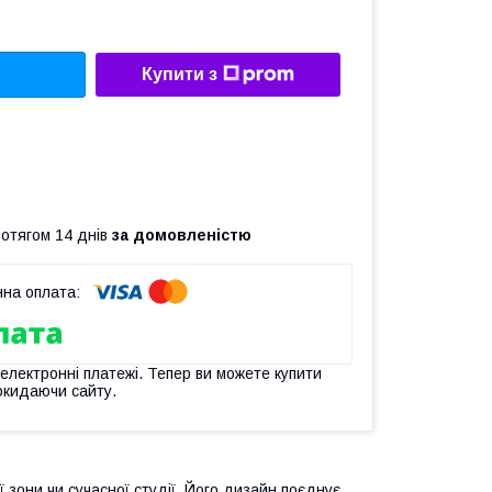
Купити з
ротягом 14 днів
за домовленістю
 електронні платежі. Тепер ви можете купити
окидаючи сайту.
 зони чи сучасної студії. Його дизайн поєднує