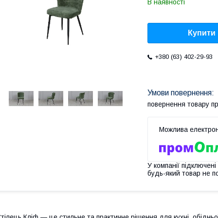
В наявності
Купити
+380 (63) 402-29-93
повернення товару п
У компанії підключені
будь-який товар не п
тілець Кліф — це стильне та практичне рішення для кухні, обідньої