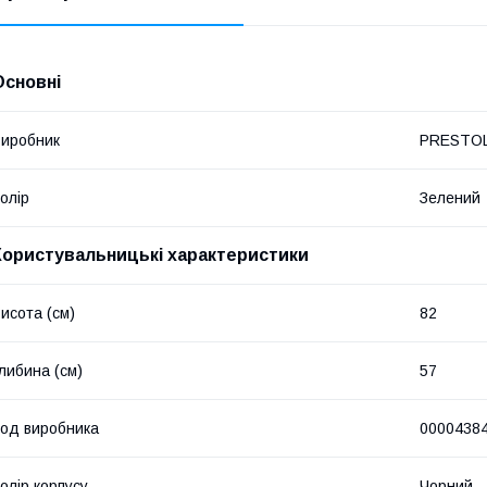
Основні
иробник
PRESTO
олір
Зелений
Користувальницькі характеристики
исота (см)
82
либина (см)
57
од виробника
0000438
олір корпусу
Чорний