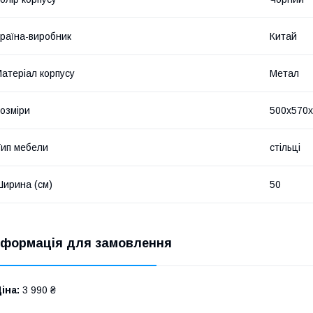
раїна-виробник
Китай
атеріал корпусу
Метал
озміри
500x570
ип мебели
стільці
ирина (см)
50
нформація для замовлення
іна:
3 990 ₴