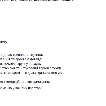
інету.
під час тривалого сидіння.
вання та проста у догляді.
безпечуючи зручну посадку.
табільність і тривалий термін служби.
им інтер'єром — від скандинавського до
го і комерційного використання.
армонію у вашому просторі.