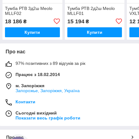
Тумба РТВ 3д2ш Meolo
Тумба РТВ 2д2ш Meolo
Тумб
MLLF02
MLLF01
VXL
18 186
15 194
12 
₴
₴
Купити
Купити
Про нас
97% позитивних з 89 відгуків за рік
Працює з 18.02.2014
м. Запоріжжя
Запорожье, Запоріжжя, Україна
Контакти
Сьогодні вихідний
Показати весь графік роботи
Про нас