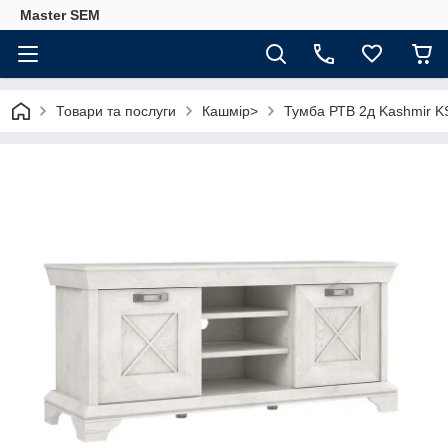
Master SEM
Товари та послуги
Кашмір>
Тумба РТВ 2д Kashmir 