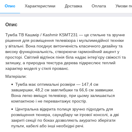
Опис
Характеристики
Доставка
Оплата
Умови п
Опис
Тумба ТВ Кашмір / Kashmir KSMT231 — це стильне та зручне
рішення для розміщення телевізора і мультимедійної техніки
у вітальні. Вона поєднує витонченість класичного дизайну та
високу функціональність, створюючи гармонійний акцент у
просторі. Світлий відтінок пінія біла надає інтер'єру свіжості та
затишку, а природна текстура дерева підкреслює теплий
характер моделі у стилі прованс.
Матеріали:
Тумба має оптимальні розміри — 147,4 см
завширшки, 48,2 см завглибшки та 66,6 см заввишки.
Вона легко вміщує телевізор, при цьому залишається
компактною і не перевантажує простір.
Центральна відкрита полиця зручно підходить для
розміщення тюнера, саундбару чи ігрової консолі, а дві
закриті секції по боках дозволяють акуратно зберігати
пульти, кабелі або інші необхідні речі.