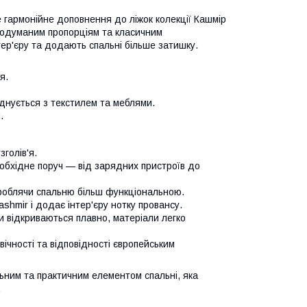
 гармонійне доповнення до ліжок колекції Кашмір
 продуманим пропорціям та класичним
р'єру та додають спальні більше затишку.
я.
оєднується з текстилем та меблями.
.
голів'я.
еобхідне поруч — від зарядних пристроїв до
 роблячи спальню більш функціональною.
hmir і додає інтер'єру нотку провансу.
 відкриваються плавно, матеріали легко
ічності та відповідності європейським
ьним та практичним елементом спальні, яка
.