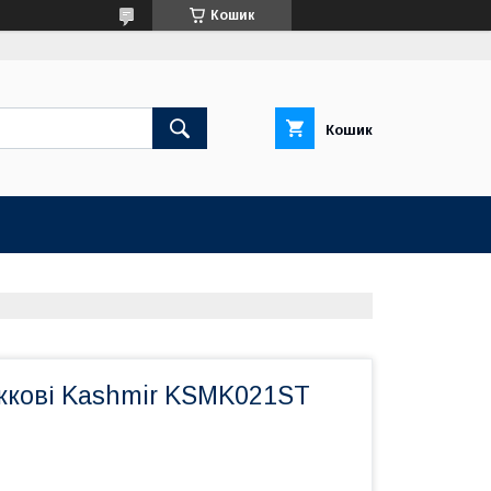
Кошик
Кошик
жкові Kashmir KSMK021ST