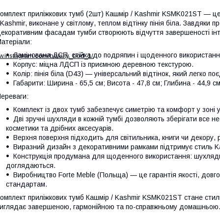
омплект приліжкових тумб (2шт) Кашмір / Kashmir KSMK021ST — це
 Kashmir, виконане у світлому, теплом відтінку пінія біла. Завдяки
екоративним фасадам тумби створюють відчуття завершеності інте
атеріали:
Ламінована ДСП, стійка до подряпин і щоденного використанн
ww.instagram.com/beauty_bod_1/
Корпус: міцна ЛДСП із приємною деревною текстурою.
Колір: пінія біла (D43) — універсальний відтінок, який легко п
Габарити: Ширина - 65,5 см; Висота - 47,8 см; Глибина - 44,9 см
ереваги:
Комплект із двох тумб забезпечує симетрію та комфорт у зоні уз
Дві зручні шухляди в кожній тумбі дозволяють зберігати все н
косметики та дрібних аксесуарів.
Верхня поверхня підходить для світильника, книги чи декору,
Виразний дизайн з декоративними рамками підтримує стиль Kas
Конструкція продумана для щоденного використання: шухляди
доглядаються.
Виробництво Forte Meble (Польща) — це гарантія якості, довгов
стандартам.
омплект приліжкових тумб Кашмір / Kashmir KSMK021ST стане стил
иглядає завершеною, гармонійною та по-справжньому домашньою