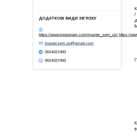
К
/
д
М
https://www.instagram.com/master_sem_zp/ https://w
master.sem.zp@gmail.com
0634022993
П
0634022993
К
в