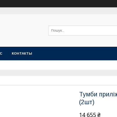
АС
КОНТАКТЫ
Тумби прилі
(2шт)
14 655 ₴