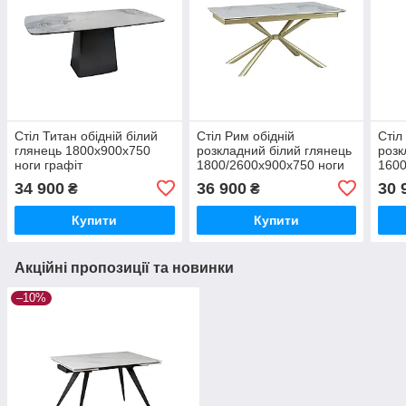
Стіл Титан обідній білий
Стіл Рим обідній
Стіл
глянець 1800x900x750
розкладний білий глянець
розк
ноги графіт
1800/2600x900x750 ноги
1600
шампань
білі
34 900
36 900
30 
₴
₴
Купити
Купити
Акційні пропозиції та новинки
–10%