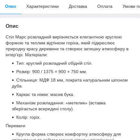
Опис
Характеристики
Доставка
Оплата
Умови п
Опис
Стіл Марс розкладний вирізняється елегантною круглою
формою та теплим відтінком горіха, який підкреслює
природну красу деревини та створює затишну атмосферу в
інтер’єрі. Матеріали:
Тип: круглий розкладний обідній стіл.
Розмір: 900 / 1375 × 900 × 750 мм.
Стільниця: МДФ 18 мм, покрита натуральним шпоном
дуба.
Каркас та ніжки: масив бука.
Механізм розкладання: «метелик» (вставка
зберігається всередині столу).
Колір: горіх.
Переваги:
Кругла форма створює комфортну атмосферу для
спілкування та займає менше місця у приміщенні.