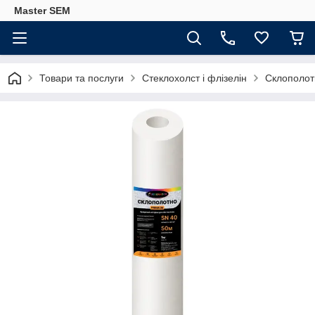
Master SEM
Товари та послуги
Стеклохолст і флізелін
Склополо