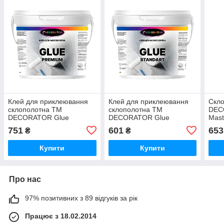
Клей для приклеювання
Клей для приклеювання
Скл
склополотна TM
склополотна TM
DEC
DECORATOR Glue
DECORATOR Glue
Mas
Premium 5кг MasterSem
Standart 5кг MasterSem
751
601
653
₴
₴
Купити
Купити
Про нас
97% позитивних з 89 відгуків за рік
Працює з 18.02.2014