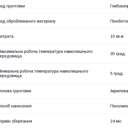
ид грунтовки
Глибокоп
ид оброблюваного матеріалу
Пінобето
итрата
10 кв.м
аксимальна робоча температура навколишнього
35 град.
середовища
інімальна робоча температура навколишнього
5 град.
середовища
снова грунтовки
Акрилова
посіб нанесення
Пензлико
ермін зберігання
24 міс