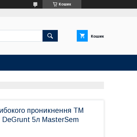
Кошик
Кошик
либокого проникнення ТМ
DeGrunt 5л MasterSem