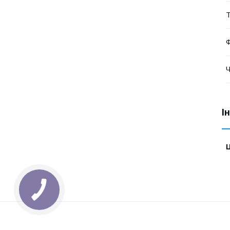
Т
Ф
Ч
І
Ц