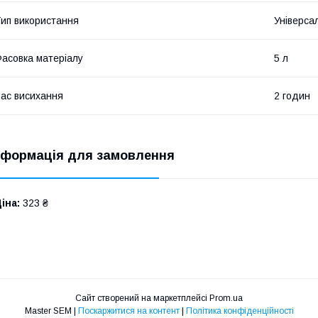
ип використання
Універса
асовка матеріалу
5 л
ас висихання
2 годин
нформація для замовлення
іна:
323 ₴
Сайт створений на маркетплейсі
Prom.ua
Master SEM |
Поскаржитися на контент
|
Політика конфіденційності