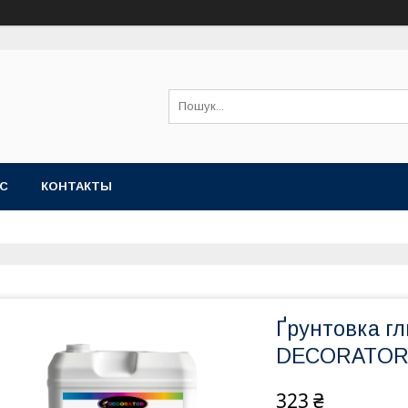
АС
КОНТАКТЫ
Ґрунтовка г
DECORATOR 
323 ₴