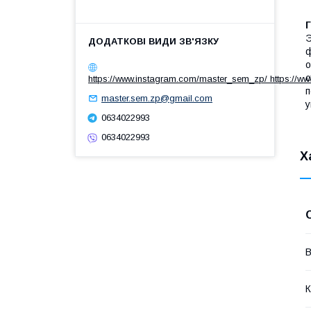
Э
ф
о
с
https://www.instagram.com/master_sem_zp/ https://w
п
master.sem.zp@gmail.com
у
0634022993
0634022993
Х
В
К