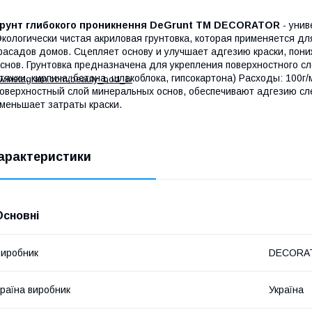
Грунт глибокого проникнення DeGrunt ТМ DECORATOR
- уни
кологически чистая акриловая грунтовка, которая применяется для
асадов домов. Сцепляет основу и улучшает адгезию краски, пони
снов. Грунтовка предназначена для укрепления поверхностного сл
тяжки, кирпича, бетона, шлакоблока, гипсокартона) Расходы: 100г
ww.instagram.com/beauty_bod_1/
оверхностный слой минеральных основ, обеспечивают адгезию сле
меньшает затраты краски.
арактеристики
Основні
иробник
DECORA
раїна виробник
Україна