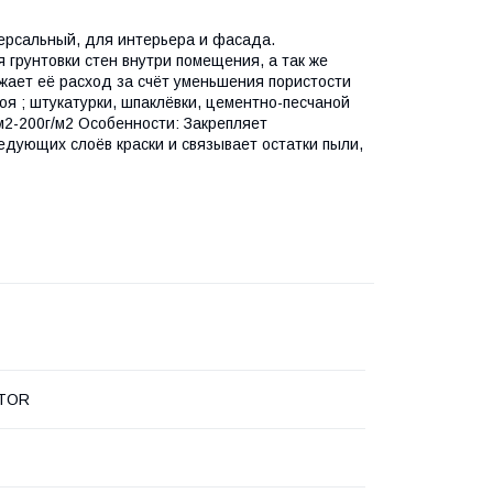
версальный, для интерьера и фасада.
 грунтовки стен внутри помещения, а так же
жает её расход за счёт уменьшения пористости
оя ; штукатурки, шпаклёвки, цементно-песчаной
/м2-200г/м2 Особенности: Закрепляет
дующих слоёв краски и связывает остатки пыли,
TOR