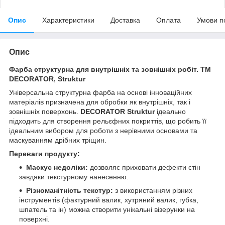
Опис
Характеристики
Доставка
Оплата
Умови п
Опис
Фарба структурна для внутрішніх та зовнішніх робіт. ТМ
DECORATOR, Struktur
Універсальна структурна фарба на основі інноваційних
матеріалів призначена для обробки як внутрішніх, так і
зовнішніх поверхонь.
DECORATOR Struktur
ідеально
підходить для створення рельєфних покриттів, що робить її
ідеальним вибором для роботи з нерівними основами та
маскуванням дрібних тріщин.
Переваги продукту:
Маскує недоліки:
дозволяє приховати дефекти стін
завдяки текстурному нанесенню.
Різноманітність текстур:
з використанням різних
інструментів (фактурний валик, хутряний валик, губка,
шпатель та ін) можна створити унікальні візерунки на
поверхні.