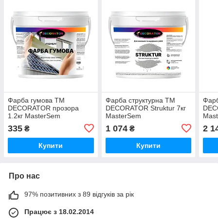
Фарба гумова TM
Фарба структурна ТМ
Фарб
DECORATOR прозора
DECORATOR Struktur 7кг
DECO
1.2кг MasterSem
MasterSem
Mas
335
1 074
2 1
₴
₴
Купити
Купити
Про нас
97% позитивних з 89 відгуків за рік
Працює з 18.02.2014