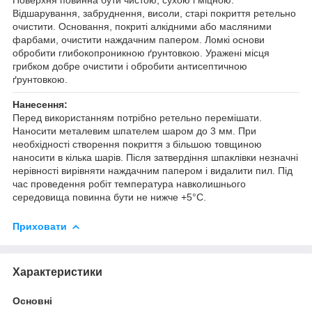
Відшарування, забруднення, висоли, старі покриття ретельно
очистити. Основання, покриті алкідними або масляними
фарбами, очистити наждачним папером. Ломкі основи
обробити глибокопроникною ґрунтовкою. Уражені місця
грибком добре очистити і обробити антисептичною
ґрунтовкою.
Нанесення:
Перед використанням потрібно ретельно перемішати.
Наносити металевим шпателем шаром до 3 мм. При
необхідності створення покриття з більшою товщиною
наносити в кілька шарів. Після затвердіння шпаклівки незначні
нерівності вирівняти наждачним папером і видалити пил. Під
час проведення робіт температура навколишнього
середовища повинна бути не нижче +5°C.
Приховати
Характеристики
Основні