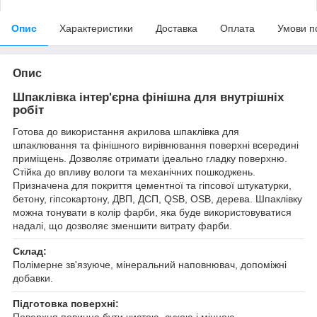
Опис
Характеристики
Доставка
Оплата
Умови п
Опис
Шпаклівка інтер'єрна фінішна для внутрішніх
робіт
Готова до використання акрилова шпаклівка для
шпаклювання та фінішного вирівнювання поверхні всередині
приміщень. Дозволяє отримати ідеально гладку поверхню.
Стійка до впливу вологи та механічних пошкоджень.
Призначена для покриття цементної та гіпсової штукатурки,
бетону, гіпсокартону, ДВП, ДСП, QSB, OSB, дерева. Шпаклівку
можна тонувати в колір фарби, яка буде використовуватися
надалі, що дозволяє зменшити витрату фарби.
Склад:
Полімерне зв'язуюче, мінеральний наповнювач, допоміжні
добавки.
Підготовка поверхні:
Поверхня повинна бути чистою, сухою і міцною.