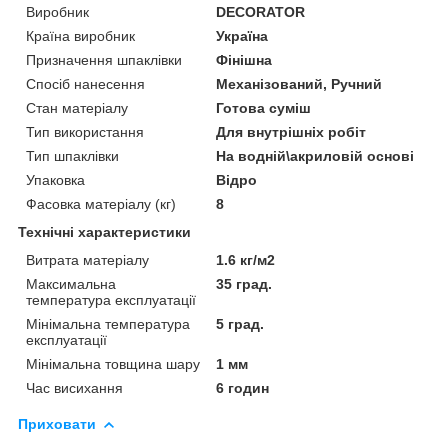
Виробник
DECORATOR
Країна виробник
Україна
Призначення шпаклівки
Фінішна
Спосіб нанесення
Механізований, Ручний
Стан матеріалу
Готова суміш
Тип використання
Для внутрішніх робіт
Тип шпаклівки
На водній\акриловій основі
Упаковка
Відро
Фасовка матеріалу (кг)
8
Технічні характеристики
Витрата матеріалу
1.6 кг/м2
Максимальна
35 град.
температура експлуатації
Мінімальна температура
5 град.
експлуатації
Мінімальна товщина шару
1 мм
Час висихання
6 годин
Приховати