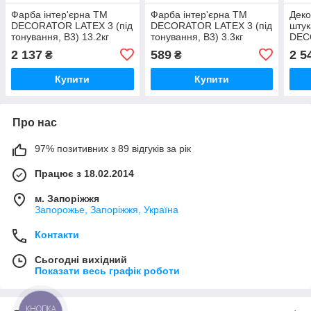
Фарба інтер'єрна TM
Фарба інтер'єрна TM
Деко
DECORATOR LATEX 3 (під
DECORATOR LATEX 3 (під
штук
тонування, В3) 13.2кг
тонування, В3) 3.3кг
DEC
MasterSem
MasterSem
Mas
2 137
589
2 5
₴
₴
Купити
Купити
Про нас
97% позитивних з 89 відгуків за рік
Працює з 18.02.2014
м. Запоріжжя
Запорожье, Запоріжжя, Україна
Контакти
Сьогодні вихідний
Показати весь графік роботи
КНОПКА