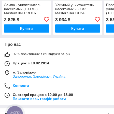
Лампа - уничтожитель
Уличный уничтожитель
Про
насекомых (100 м2)
насекомых 250 м2
унич
MasterKiller PRO16
MasterKiller GL2AL
(150
(сертифицирован)
(разряд 4000В) от мух,
PRO
2 825
3 934
3 5
₴
₴
MasterSem MasterSem
комаров MasterSem
Mas
MasterSem
Купити
Купити
Про нас
97% позитивних з 89 відгуків за рік
Працює з 18.02.2014
м. Запоріжжя
Запорожье, Запоріжжя, Україна
Контакти
Сьогодні працює з 10:00 до 18:00
Показати весь графік роботи
КНОПКА