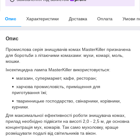
Опис
Характеристики
Доставка
Оплата
Умови п
Опис
Промислова серія знищувачів комах MasterKiller призначена
для боротьби з літаючими комахами: мухи, комарі, моль,
мошки.
Інсектицидна лампа MasterKiller використовується:
магазин, супермаркет, кафе, ресторан;
харчова промисловість, приміщення для
приготування їжі;
тваринницьке господарство, свінарники, корівники,
курники.
Для максимальної ефективності роботи знищувача комах,
прилад необхідно підвісити на висоті 2,0 - 2,5 м, де основна
концентрація мух, комарів. Так само мухоловку, краще
розміщувати подалі від світильників та вікон.