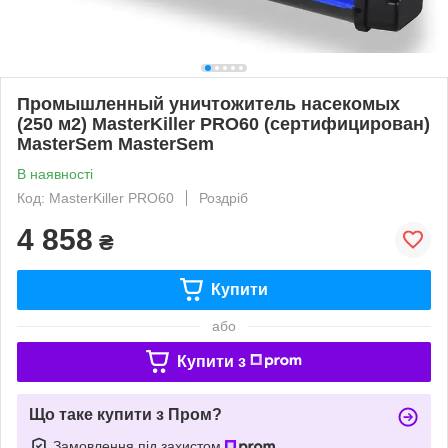
Промышленный уничтожитель насекомых
(250 м2) MasterKiller PRO60 (сертифицирован)
MasterSem MasterSem
В наявності
Код: MasterKiller PRO60
Роздріб
4 858
₴
Купити
або
Купити з
Що таке купити з Пром?
Замовлення під захистом