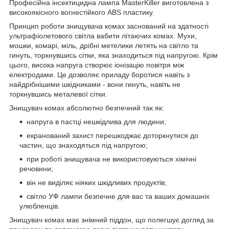
Професійна інсектицидна лампа MasterKiller виготовлена з
високоякісного вогнестійкого ABS пластику.
Принцип роботи знищувача комах заснований на здатності
ультрафіолетового світла вабити літаючих комах. Мухи,
мошки, комарі, міль, дрібні метелики летять на світло та
гинуть, торкнувшись сітки, яка знаходиться під напругою. Крім
цього, висока напруга створює іонізацію повітря між
електродами. Це дозволяє приладу боротися навіть з
найдрібнішими шкідниками - вони гинуть, навіть не
торкнувшись металевої сітки.
Знищувач комах абсолютно безпечний так як:
напруга в пастці нешкідлива для людини;
екранований захист перешкоджає доторкнутися до
частин, що знаходяться під напругою;
при роботі знищувача не використовуються хімічні
речовини;
він не виділяє ніяких шкідливих продуктів;
світло УФ лампи безпечне для вас та ваших домашніх
улюбленців.
Знищувач комах має знімний піддон, що полегшує догляд за