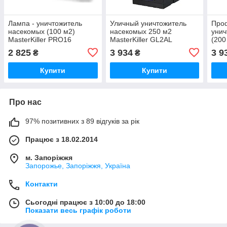
Лампа - уничтожитель
Уличный уничтожитель
Про
насекомых (100 м2)
насекомых 250 м2
унич
MasterKiller PRO16
MasterKiller GL2AL
(200
(сертифицирован)
(разряд 4000В) от мух,
PRO
2 825
3 934
3 9
₴
₴
MasterSem MasterSem
комаров MasterSem
Mas
MasterSem
Купити
Купити
Про нас
97% позитивних з 89 відгуків за рік
Працює з 18.02.2014
м. Запоріжжя
Запорожье, Запоріжжя, Україна
Контакти
Сьогодні працює з 10:00 до 18:00
Показати весь графік роботи