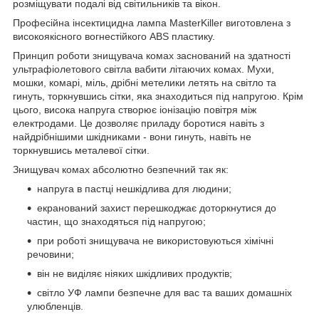
розміщувати подалі від світильників та вікон.
Професійна інсектицидна лампа MasterKiller виготовлена з
високоякісного вогнестійкого ABS пластику.
Принцип роботи знищувача комах заснований на здатності
ультрафіолетового світла вабити літаючих комах. Мухи,
мошки, комарі, міль, дрібні метелики летять на світло та
гинуть, торкнувшись сітки, яка знаходиться під напругою. Крім
цього, висока напруга створює іонізацію повітря між
електродами. Це дозволяє приладу боротися навіть з
найдрібнішими шкідниками - вони гинуть, навіть не
торкнувшись металевої сітки.
Знищувач комах абсолютно безпечний так як:
напруга в пастці нешкідлива для людини;
екранований захист перешкоджає доторкнутися до
частин, що знаходяться під напругою;
при роботі знищувача не використовуються хімічні
речовини;
він не виділяє ніяких шкідливих продуктів;
світло УФ лампи безпечне для вас та ваших домашніх
улюбленців.