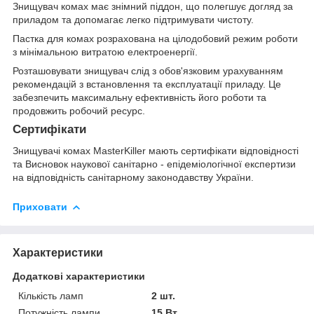
Знищувач комах має знімний піддон, що полегшує догляд за
приладом та допомагає легко підтримувати чистоту.
Пастка для комах розрахована на цілодобовий режим роботи
з мінімальною витратою електроенергії.
Розташовувати знищувач слід з обов'язковим урахуванням
рекомендацій з встановлення та експлуатації приладу. Це
забезпечить максимальну ефективність його роботи та
продовжить робочий ресурс.
Сертифікати
Знищувачі комах MasterKiller мають сертифікати відповідності
та Висновок наукової санітарно - епідеміологічної експертизи
на відповідність санітарному законодавству України.
Приховати
Характеристики
Додаткові характеристики
Кількість ламп
2 шт.
Потужність лампи
15 Вт