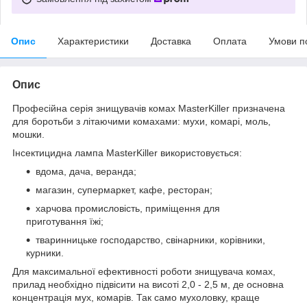
Опис
Характеристики
Доставка
Оплата
Умови п
Опис
Професійна серія знищувачів комах MasterKiller призначена
для боротьби з літаючими комахами: мухи, комарі, моль,
мошки.
Інсектицидна лампа MasterKiller використовується:
вдома, дача, веранда;
магазин, супермаркет, кафе, ресторан;
харчова промисловість, приміщення для
приготування їжі;
тваринницьке господарство, свінарники, корівники,
курники.
Для максимальної ефективності роботи знищувача комах,
прилад необхідно підвісити на висоті 2,0 - 2,5 м, де основна
концентрація мух, комарів. Так само мухоловку, краще