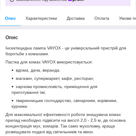
Опис
Характеристики
Доставка
Оплата
Умови п
Опис
Інсектицидна лампа VAYOX - це універсальний пристрій для
боротьби з комахами.
Пастка для комах VAYOX використовується:
вдома, дача, веранда;
магазин, супермаркет, кафе, ресторан;
харчова промисловість, приміщення для
приготування їжі;
тваринницьке господарство, свінарники, корівники,
курники.
Для максимальної ефективності роботи знищувача комах
прилад необхідно підвісити на висоті 2,0 - 2,5 м, де основна
концентрація мух, комарів. Так само мухоловку, краще
розміщувати подалі від світильників та вікон.