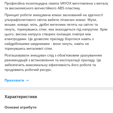
Професійна інсектицидна лампа VAYOX виготовлена з металу
та високоякісного вогнестійкого ABS пластику.
Принцип роботи знищувача комах заснований на здатності
ультрафіолетового світла вабити літаючих комах. Мухи,
мошки, комарі, міль, дрібні метелики летять на світло та
гинуть, торкнувшись сітки, яка знаходиться під напругою. Крім
цього, висока напруга створює іонізацію повітря між
електродами. Це дозволяє приладу боротися навіть з
найдрібнішими шкідниками - вони гинуть, навіть не
торкнувшись металевої сітки.
Розташовувати знищувач слід з обов'язковим урахуванням
рекомендацій з встановлення та експлуатації приладу. Це
забезпечить максимальну ефективність його роботи та
продовжить робочий ресурс.
Приховати
Характеристики
Основні атрибути