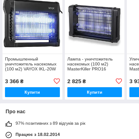
Промышленный
Лампа - уничтожитель
Улич
уничтожитель насекомых
насекомых (100 м2)
насе
(100 м2) VAYOX IKL-20W
MasterKiller PRO16
Mast
Польша MasterSem
(сертифицирован)
(раз
MasterSem
MasterSem MasterSem
ком
3 366
2 825
3 9
₴
₴
Mas
Купити
Купити
Про нас
97% позитивних з 89 відгуків за рік
Працює з 18.02.2014