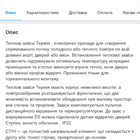
Опис
Характеристики
Доставка
Оплата
Умови п
Опис
Теплові завіси Термія - електричні прилади для створення
спрямованого потоку холодного або теплого повітря по всій
довжині воріт, дверей або вікон. Встановлення теплової завіси
дозволить підтримувати оптимальну температуру всередині
приміщення та істотно зменшити втрати тепла, коли дверні
або віконні прорізи відкриті. Призначені тільки для
горизонтального монтажу.
Теплові завіси Термія мають корпус невеликої висоти, а
повітрозабірники розташовуються фронтально, що дає
можливість встановлювати обладнання при малому просторі
між стелею та прорізом. Завіси комплектуються пультом
дистанційного керування та терморегулятором. До завіс з
маркуванням DS можна підключати датчик відкритих дверей.
Ступінь захисту оболонки - IP22.
СТІЧ — це голчастий нагрівальний елемент, що складається з
дроту або тонкої стрічки, прикріпленої до основи.