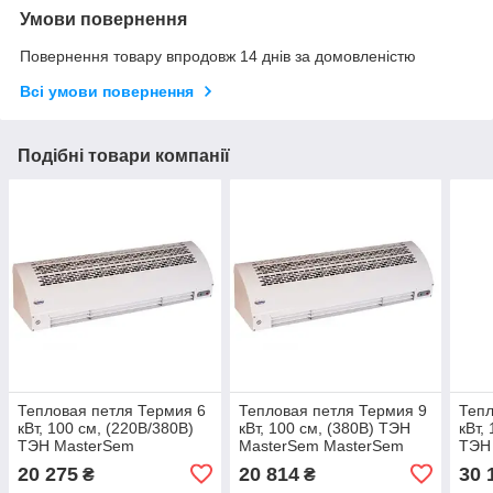
Умови повернення
Повернення товару впродовж 14 днів за домовленістю
Всі умови повернення
Подібні товари компанії
Тепловая петля Термия 6
Тепловая петля Термия 9
Тепл
кВт, 100 см, (220В/380В)
кВт, 100 см, (380В) ТЭН
кВт,
ТЭН MasterSem
MasterSem MasterSem
ТЭН
MasterSem
Mas
20 275
20 814
30 
₴
₴