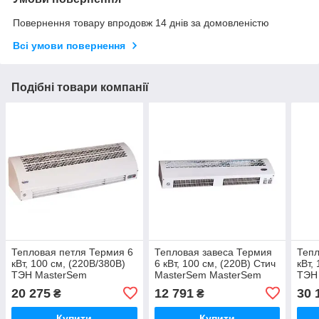
Повернення товару впродовж 14 днів за домовленістю
Всі умови повернення
Подібні товари компанії
Тепловая петля Термия 6
Тепловая завеса Термия
Тепл
кВт, 100 см, (220В/380В)
6 кВт, 100 см, (220В) Стич
кВт,
ТЭН MasterSem
MasterSem MasterSem
ТЭН
MasterSem
Mas
20 275
12 791
30 
₴
₴
Купити
Купити