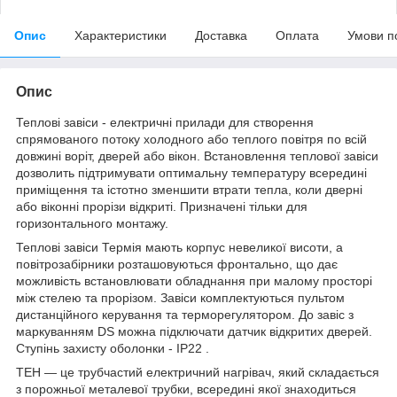
Опис
Характеристики
Доставка
Оплата
Умови п
Опис
Теплові завіси - електричні прилади для створення
спрямованого потоку холодного або теплого повітря по всій
довжині воріт, дверей або вікон. Встановлення теплової завіси
дозволить підтримувати оптимальну температуру всередині
приміщення та істотно зменшити втрати тепла, коли дверні
або віконні прорізи відкриті. Призначені тільки для
горизонтального монтажу.
Теплові завіси Термія мають корпус невеликої висоти, а
повітрозабірники розташовуються фронтально, що дає
можливість встановлювати обладнання при малому просторі
між стелею та прорізом. Завіси комплектуються пультом
дистанційного керування та терморегулятором. До завіс з
маркуванням DS можна підключати датчик відкритих дверей.
Ступінь захисту оболонки - IP22 .
ТЕН — це трубчастий електричний нагрівач, який складається
з порожньої металевої трубки, всередині якої знаходиться