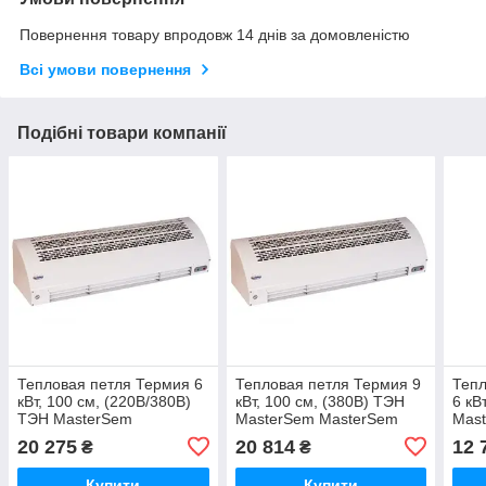
Повернення товару впродовж 14 днів за домовленістю
Всі умови повернення
Подібні товари компанії
Тепловая петля Термия 6
Тепловая петля Термия 9
Тепл
кВт, 100 см, (220В/380В)
кВт, 100 см, (380В) ТЭН
6 кВ
ТЭН MasterSem
MasterSem MasterSem
Mas
MasterSem
20 275
20 814
12 
₴
₴
Купити
Купити