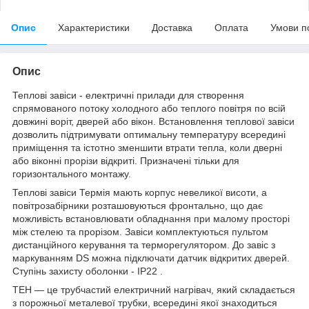
Опис
Характеристики
Доставка
Оплата
Умови п
Опис
Теплові завіси - електричні прилади для створення
спрямованого потоку холодного або теплого повітря по всій
довжині воріт, дверей або вікон. Встановлення теплової завіси
дозволить підтримувати оптимальну температуру всередині
приміщення та істотно зменшити втрати тепла, коли дверні
або віконні прорізи відкриті. Призначені тільки для
горизонтального монтажу.
Теплові завіси Термія мають корпус невеликої висоти, а
повітрозабірники розташовуються фронтально, що дає
можливість встановлювати обладнання при малому просторі
між стелею та прорізом. Завіси комплектуються пультом
дистанційного керування та терморегулятором. До завіс з
маркуванням DS можна підключати датчик відкритих дверей.
Ступінь захисту оболонки - IP22 .
ТЕН — це трубчастий електричний нагрівач, який складається
з порожньої металевої трубки, всередині якої знаходиться