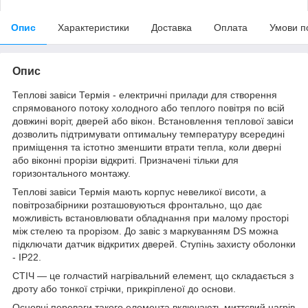
Опис
Характеристики
Доставка
Оплата
Умови п
Опис
Теплові завіси Термія - електричні прилади для створення
спрямованого потоку холодного або теплого повітря по всій
довжині воріт, дверей або вікон. Встановлення теплової завіси
дозволить підтримувати оптимальну температуру всередині
приміщення та істотно зменшити втрати тепла, коли дверні
або віконні прорізи відкриті. Призначені тільки для
горизонтального монтажу.
Теплові завіси Термія мають корпус невеликої висоти, а
повітрозабірники розташовуються фронтально, що дає
можливість встановлювати обладнання при малому просторі
між стелею та прорізом. До завіс з маркуванням DS можна
підключати датчик відкритих дверей. Ступінь захисту оболонки
- IP22.
СТІЧ — це голчастий нагрівальний елемент, що складається з
дроту або тонкої стрічки, прикріпленої до основи.
Основні переваги такого елемента включають миттєвий нагрів