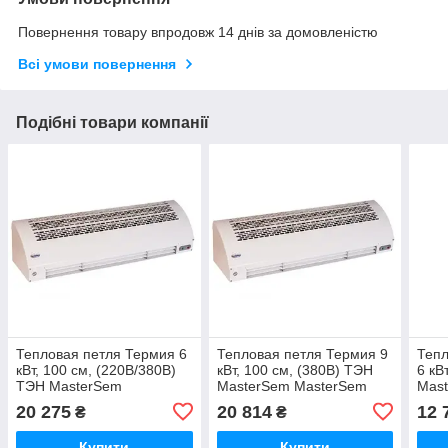
Повернення товару впродовж 14 днів за домовленістю
Всі умови повернення
Подібні товари компанії
Тепловая петля Термия 6
Тепловая петля Термия 9
Тепл
кВт, 100 см, (220В/380В)
кВт, 100 см, (380В) ТЭН
6 кВ
ТЭН MasterSem
MasterSem MasterSem
Mas
MasterSem
20 275
20 814
12 
₴
₴
Купити
Купити