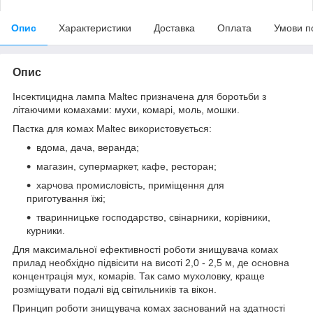
Опис
Характеристики
Доставка
Оплата
Умови п
Опис
Інсектицидна лампа Maltec призначена для боротьби з
літаючими комахами: мухи, комарі, моль, мошки.
Пастка для комах Maltec використовується:
вдома, дача, веранда;
магазин, супермаркет, кафе, ресторан;
харчова промисловість, приміщення для
приготування їжі;
тваринницьке господарство, свінарники, корівники,
курники.
Для максимальної ефективності роботи знищувача комах
прилад необхідно підвісити на висоті 2,0 - 2,5 м, де основна
концентрація мух, комарів. Так само мухоловку, краще
розміщувати подалі від світильників та вікон.
Принцип роботи знищувача комах заснований на здатності