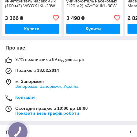
уничтожитель насекомых
уничтожитель насекомых
насе
(100 м2) VAYOX IKL-20W
(120 м2) VAYOX IKL-30W
Mast
Польша MasterSem
Польша MasterSem
(сер
MasterSem
MasterSem
Mas
3 366
3 498
2 8
₴
₴
Купити
Купити
Про нас
97% позитивних з 89 відгуків за рік
Працює з 18.02.2014
м. Запоріжжя
Запорожье, Запоріжжя, Україна
Контакти
Сьогодні працює з 10:00 до 18:00
Показати весь графік роботи
Про нас