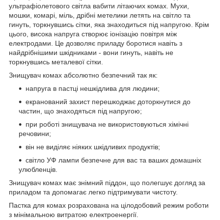
ультрафіолетового світла вабити літаючих комах. Мухи,
мошки, комарі, міль, дрібні метелики летять на світло та
гинуть, торкнувшись сітки, яка знаходиться під напругою. Крім
цього, висока напруга створює іонізацію повітря між
електродами. Це дозволяє приладу боротися навіть з
найдрібнішими шкідниками - вони гинуть, навіть не
торкнувшись металевої сітки.
Знищувач комах абсолютно безпечний так як:
напруга в пастці нешкідлива для людини;
екранований захист перешкоджає доторкнутися до
частин, що знаходяться під напругою;
при роботі знищувача не використовуються хімічні
речовини;
він не виділяє ніяких шкідливих продуктів;
світло УФ лампи безпечне для вас та ваших домашніх
улюбленців.
Знищувач комах має знімний піддон, що полегшує догляд за
приладом та допомагає легко підтримувати чистоту.
Пастка для комах розрахована на цілодобовий режим роботи
з мінімальною витратою електроенергії.