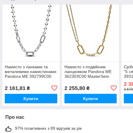
Намисто з ланками та
Намисто з подвійним
Сріб
металевими намистинами
ланцюжком Pandora ME
"5 с
Pandora ME 392799C00
362303C00 MasterSem
393
MasterSem
2 3
2 161,81
2 255,80
₴
₴
3 670
Купити
Купити
Про нас
97% позитивних з 89 відгуків за рік