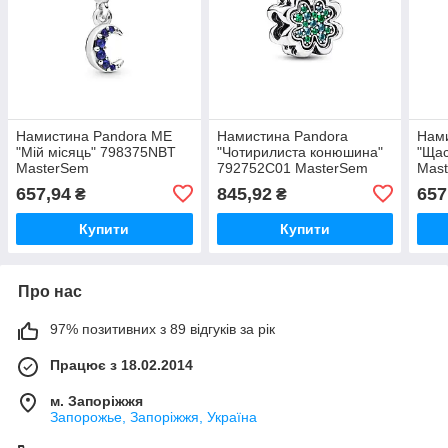
Намистина Pandora ME
Намистина Pandora
Нам
"Мій місяць" 798375NBT
"Чотирилиста конюшина"
"Щас
MasterSem
792752C01 MasterSem
Mas
657,94
845,92
657
₴
₴
Купити
Купити
Про нас
97% позитивних з 89 відгуків за рік
Працює з 18.02.2014
м. Запоріжжя
Запорожье, Запоріжжя, Україна