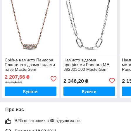
Срібне намисто Пандора
Намисто з двома
Нами
Пластина з двома рядами
профілями Pandora ME
мет
паве MasterSem
392303C00 MasterSem
Pan
Mas
2 207,66
₴
2 346,20
2 1
₴
3 396,40 ₴
Купити
Купити
Про нас
97% позитивних з 89 відгуків за рік
Працює з 18.02.2014