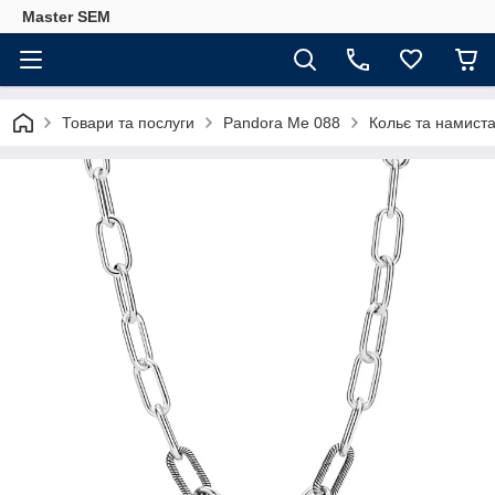
Master SEM
Товари та послуги
Pandora Me 088
Кольє та намист