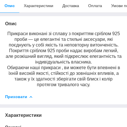
Опис
Характеристики
Доставка
Оплата
Умови п
Опис
Прикраси виконані зі сплаву з покриттям сріблом 925
проби — це елегантні та стильні аксесуари, які
поєднують у собі якість та неповторну витонченість.
Покриття сріблом 925 проби надає виробам легкий,
але розкішний вигляд, який підкреслює елегантність та
індивідуальність власника.
Обираючи наші прикраси , ви можете бути впевнені в
їхній високій якості, стійкості до зовнішніх впливів, а
також у їх здатності зберігати свій блиск і колір
протягом тривалого часу.
Приховати
Характеристики
Основні