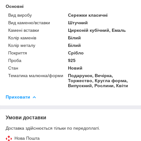
Основні
Вид виробу
Сережки класичні
Вид каменю/вставки
Штучний
Камені вставки
Цирконій кубічний, Емаль
Колір каменів
Білий
Колір металу
Білий
Покриття
Срібло
Проба
925
Стан
Новий
Тематика малюнка/форми
Подарунок, Вечірка,
Торжество, Кругла форма,
Випускний, Рослини, Квіти
Приховати
Умови доставки
Доставка здійснюється тільки по передоплаті.
Нова Пошта