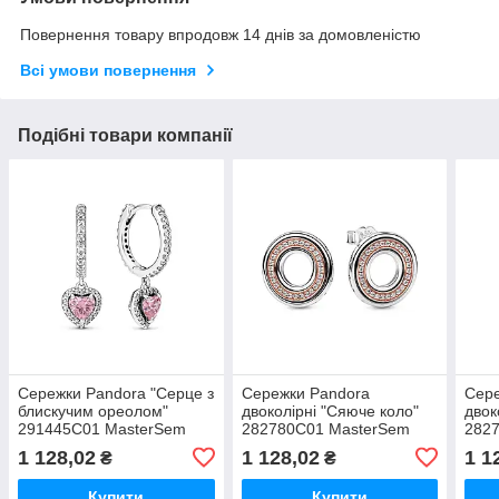
Повернення товару впродовж 14 днів за домовленістю
Всі умови повернення
Подібні товари компанії
Сережки Pandora "Серце з
Сережки Pandora
Сере
блискучим ореолом"
двоколірні "Сяюче коло"
двок
291445C01 MasterSem
282780C01 MasterSem
282
1 128,02
1 128,02
1 1
₴
₴
Купити
Купити