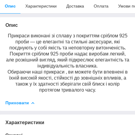
Опис
Характеристики
Доставка
Оплата
Умови п
Опис
Прикраси виконані зі сплаву з покриттям сріблом 925
проби — це елегантні та стильні аксесуари, які
поєднують у собі якість та неповторну витонченість.
Покриття сріблом 925 проби надає виробам легкий,
але розкішний вигляд, який підкреслює елегантність та
індивідуальність власника.
Обираючи наші прикраси , ви можете бути впевнені в
їхній високій якості, стійкості до зовнішніх впливів, а
також у їх здатності зберігати свій блиск і колір
протягом тривалого часу.
Приховати
Характеристики
Основні