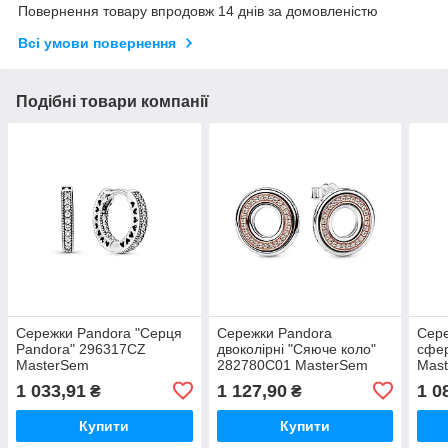
Повернення товару впродовж 14 днів за домовленістю
Всі умови повернення
Подібні товари компанії
Сережки Pandora "Серця
Сережки Pandora
Сере
Pandora" 296317CZ
двоколірні "Сяюче коло"
сфе
MasterSem
282780C01 MasterSem
Mas
1 033,91
1 127,90
1 0
₴
₴
Купити
Купити