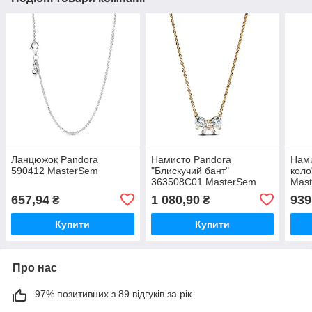
Ланцюжок Pandora
Намисто Pandora
Нами
590412 MasterSem
"Блискучий бант"
коло
363508C01 MasterSem
Mas
657,94
1 080,90
939
₴
₴
Купити
Купити
Про нас
97% позитивних з 89 відгуків за рік