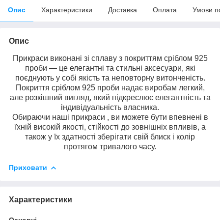
Опис
Характеристики
Доставка
Оплата
Умови п
Опис
Прикраси виконані зі сплаву з покриттям сріблом 925
проби — це елегантні та стильні аксесуари, які
поєднують у собі якість та неповторну витонченість.
Покриття сріблом 925 проби надає виробам легкий,
але розкішний вигляд, який підкреслює елегантність та
індивідуальність власника.
Обираючи наші прикраси , ви можете бути впевнені в
їхній високій якості, стійкості до зовнішніх впливів, а
також у їх здатності зберігати свій блиск і колір
протягом тривалого часу.
Приховати
Характеристики
Основні