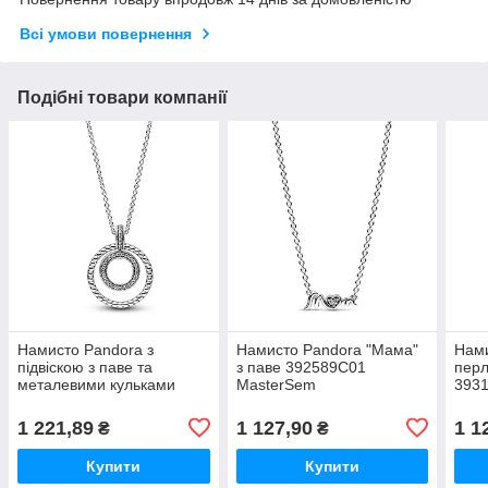
Всі умови повернення
Подібні товари компанії
Намисто Pandora з
Намисто Pandora "Мама"
Нами
підвіскою з паве та
з паве 392589C01
перл
металевими кульками
MasterSem
393
392308C01 MasterSem
1 221,89
1 127,90
1 1
₴
₴
Купити
Купити