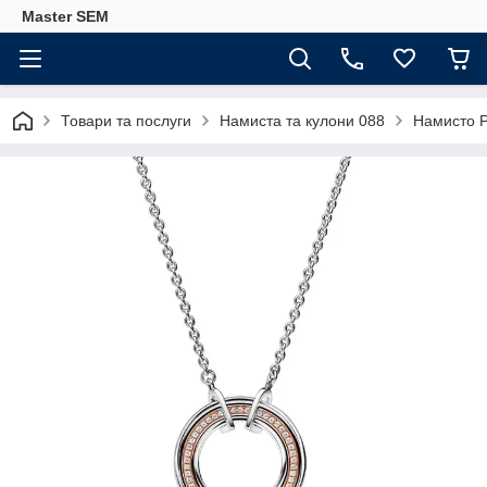
Master SEM
Товари та послуги
Намиста та кулони 088
Намисто P