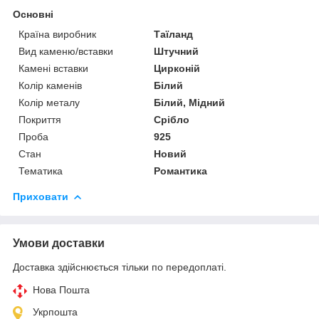
Основні
Країна виробник
Таїланд
Вид каменю/вставки
Штучний
Камені вставки
Цирконій
Колір каменів
Білий
Колір металу
Білий, Мідний
Покриття
Срібло
Проба
925
Стан
Новий
Тематика
Романтика
Приховати
Умови доставки
Доставка здійснюється тільки по передоплаті.
Нова Пошта
Укрпошта