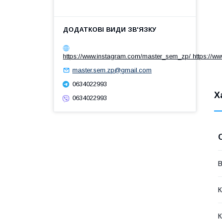
https://www.instagram.com/master_sem_zp/ https://w
master.sem.zp@gmail.com
0634022993
Х
0634022993
В
К
К