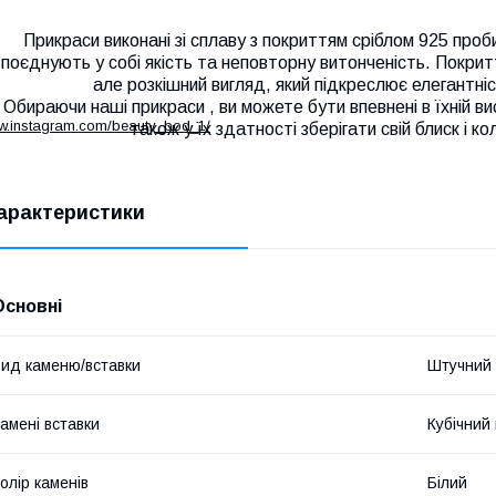
Прикраси виконані зі сплаву з покриттям сріблом 925 проби
поєднують у собі якість та неповторну витонченість. Покрит
але розкішний вигляд, який підкреслює елегантніс
Обираючи наші прикраси , ви можете бути впевнені в їхній висо
ww.instagram.com/beauty_bod_1/
також у їх здатності зберігати свій блиск і к
арактеристики
Основні
ид каменю/вставки
Штучний
амені вставки
Кубічний
олір каменів
Білий