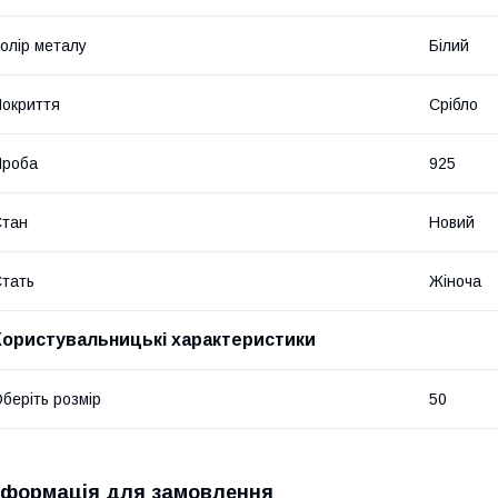
олір металу
Білий
окриття
Срібло
Проба
925
Стан
Новий
тать
Жіноча
Користувальницькі характеристики
беріть розмір
50
нформація для замовлення