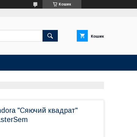
Кошик
Кошик
ndora "Сяючий квадрат"
sterSem