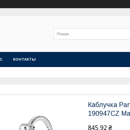
АС
КОНТАКТЫ
Каблучка Pa
190947CZ Ma
845,92 ₴