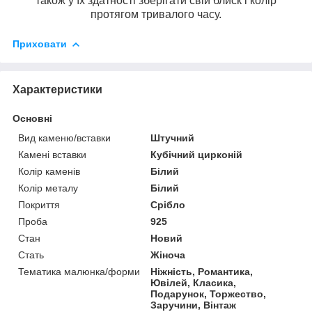
також у їх здатності зберігати свій блиск і колір
протягом тривалого часу.
Приховати
Характеристики
Основні
Вид каменю/вставки
Штучний
Камені вставки
Кубічний цирконій
Колір каменів
Білий
Колір металу
Білий
Покриття
Срібло
Проба
925
Стан
Новий
Стать
Жіноча
Тематика малюнка/форми
Ніжність, Романтика,
Ювілей, Класика,
Подарунок, Торжество,
Заручини, Вінтаж