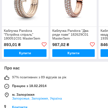
Каблучка Pandora
Каблучка Pandora "Два
Кабл
"Потрійна спіраль"
ряди паве" 182629C01
ква
180051C01 MasterSem
MasterSem
193
893,01
987,02
846
₴
₴
Купити
Купити
Про нас
97% позитивних з 89 відгуків за рік
Працює з 18.02.2014
м. Запоріжжя
Запорожье, Запоріжжя, Україна
Контакти