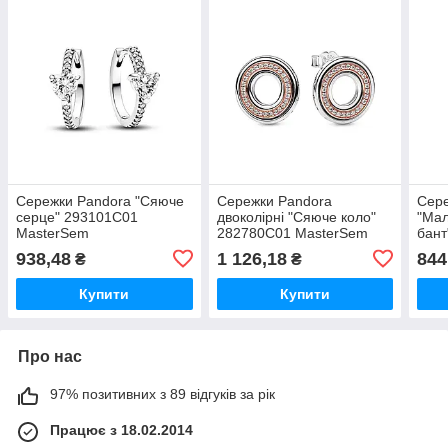
Сережки Pandora "Сяюче
Сережки Pandora
Сере
серце" 293101C01
двоколірні "Сяюче коло"
"Мал
MasterSem
282780C01 MasterSem
бант
Mas
938,48
1 126,18
844
₴
₴
Купити
Купити
Про нас
97% позитивних з 89 відгуків за рік
Працює з 18.02.2014