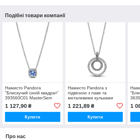
Подібні товари компанії
Намисто Pandora
Намисто Pandora з
Нами
"Блискучий синій квадрат"
підвіскою з паве та
"Бли
393560C01 MasterSem
металевими кульками
363
392308C01 MasterSem
1 127,90
1 221,89
1 0
₴
₴
Купити
Купити
Про нас