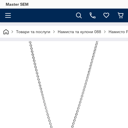
Master SEM
Товари та послуги
Намиста та кулони 088
Намисто P