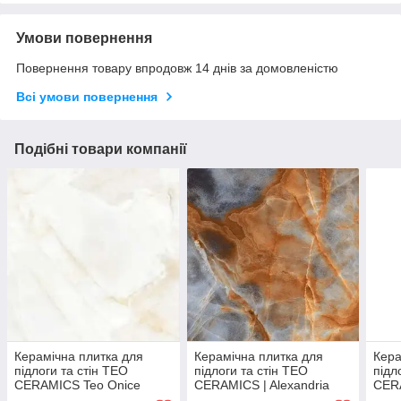
Умови повернення
Повернення товару впродовж 14 днів за домовленістю
Всі умови повернення
Подібні товари компанії
Керамічна плитка для
Керамічна плитка для
Кера
підлоги та стін TEO
підлоги та стін TEO
підл
CERAMICS Teo Onice
CERAMICS | Alexandria
CERA
Pearl F P 600x600x8 R Full
Rust F P 600x1200x8 R
F P 