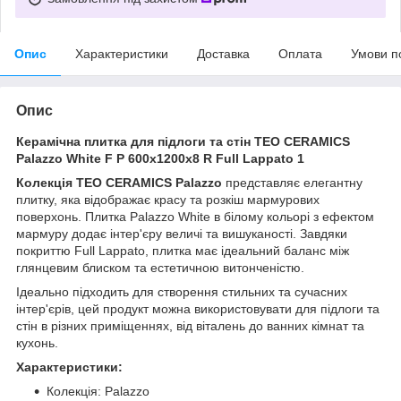
Опис
Характеристики
Доставка
Оплата
Умови п
Опис
Керамічна плитка для підлоги та стін TEO CERAMICS
Palazzo White F P 600x1200x8 R Full Lappato 1
Колекція TEO CERAMICS Palazzo
представляє елегантну
плитку, яка відображає красу та розкіш мармурових
поверхонь. Плитка Palazzo White в білому кольорі з ефектом
мармуру додає інтер'єру величі та вишуканості. Завдяки
покриттю Full Lappato, плитка має ідеальний баланс між
глянцевим блиском та естетичною витонченістю.
Ідеально підходить для створення стильних та сучасних
інтер'єрів, цей продукт можна використовувати для підлоги та
стін в різних приміщеннях, від віталень до ванних кімнат та
кухонь.
Характеристики:
Колекція: Palazzo