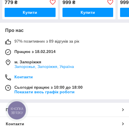
779
999
999
₴
₴
Lappato 1
Full Lappato 1
Lapp
Купити
Купити
Про нас
97% позитивних з 89 відгуків за рік
Працює з 18.02.2014
м. Запоріжжя
Запорожье, Запоріжжя, Україна
Контакти
Сьогодні працює з 10:00 до 18:00
Показати весь графік роботи
КНОПКА
Про нас
ЗВ'ЯЗКУ
Контакти