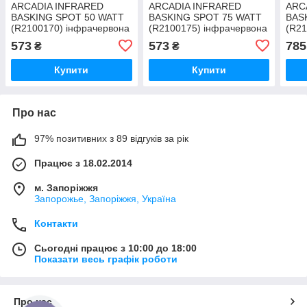
ARCADIA INFRARED
ARCADIA INFRARED
ARC
BASKING SPOT 50 WATT
BASKING SPOT 75 WATT
BAS
(R2100170) інфрачервона
(R2100175) інфрачервона
(R21
лампа для рептилій
лампа для рептилій
ламп
573
573
785
₴
₴
Купити
Купити
Про нас
97% позитивних з 89 відгуків за рік
Працює з 18.02.2014
м. Запоріжжя
Запорожье, Запоріжжя, Україна
Контакти
Сьогодні працює з 10:00 до 18:00
Показати весь графік роботи
Про нас