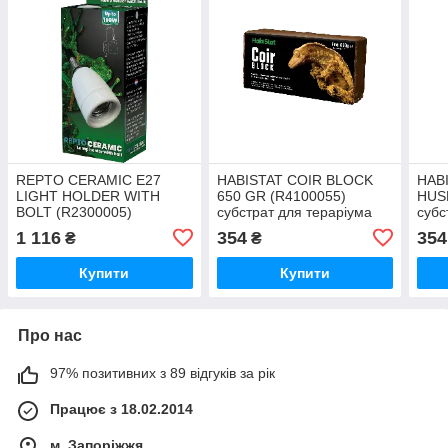
REPTO CERAMIC E27
HABISTAT COIR BLOCK
HAB
LIGHT HOLDER WITH
650 GR (R4100055)
HUS
BOLT (R2300005)
субстрат для тераріума
субс
керамічний патрон для
1 116
354
354
₴
₴
тераріума
Купити
Купити
Про нас
97% позитивних з 89 відгуків за рік
Працює з 18.02.2014
м. Запоріжжя