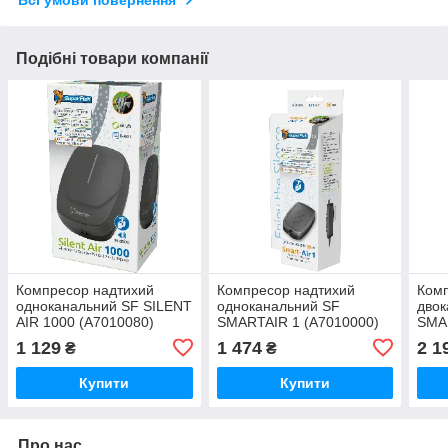
Всі умови повернення
Подібні товари компанії
Компресор надтихий
Компресор надтихий
Комп
одноканальний SF SILENT
одноканальний SF
двок
AIR 1000 (A7010080)
SMARTAIR 1 (A7010000)
SMA
1 129
1 474
2 1
₴
₴
Купити
Купити
Про нас