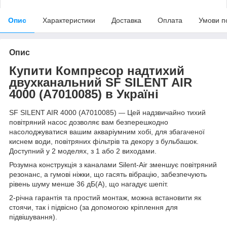
Опис
Характеристики
Доставка
Оплата
Умови п
Опис
Купити Компресор надтихий
двухканальний SF SILENT AIR
4000 (A7010085) в Україні
SF SILENT AIR 4000 (A7010085)
Цей надзвичайно тихий
—
повітряний насос дозволяє вам безперешкодно
насолоджуватися вашим акваріумним хобі, для збагаченої
киснем води, повітряних фільтрів та декору з бульбашок.
Доступний у 2 моделях, з 1 або 2 виходами.
Розумна конструкція з каналами Silent-Air зменшує повітряний
резонанс, а гумові ніжки, що гасять вібрацію, забезпечують
рівень шуму менше 36 дБ(А), що нагадує шепіт.
2-річна гарантія та простий монтаж, можна встановити як
стоячи, так і підвісно (за допомогою кріплення для
підвішування).