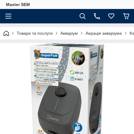
Master SEM
Товари та послуги
Акваріум
Аерація акваріума
Ко