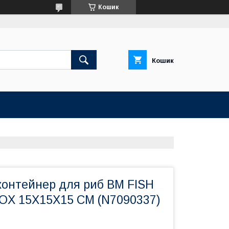
Кошик
Кошик
контейнер для риб BM FISH
OX 15X15X15 CM (N7090337)