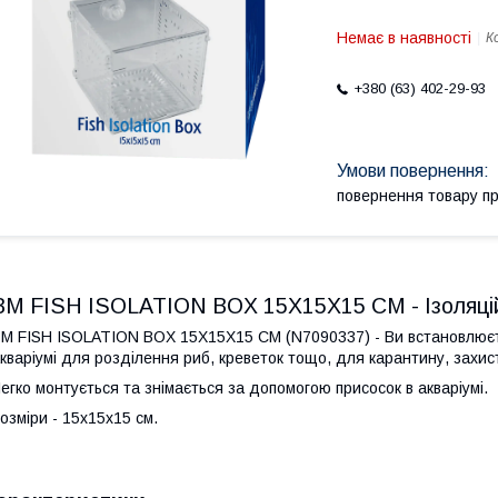
Немає в наявності
К
+380 (63) 402-29-93
повернення товару п
BM FISH ISOLATION BOX 15X15X15 CM - Ізоляцій
M FISH ISOLATION BOX 15X15X15 CM (N7090337) - Ви встановлюєте
кваріумі для розділення риб, креветок тощо, для карантину, захис
егко монтується та знімається за допомогою присосок в акваріумі.
озміри - 15x15x15 см.