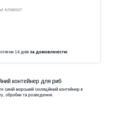
од:
N7090337
ротягом 14 днів
за домовленістю
ний контейнер для риб
 синій морський ізоляційний контейнер в
ту, обробки та розведення.