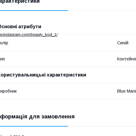
арактеристики
Основні атрибути
ww.instagram.com/beauty_bod_1/
олір
Синій
ип
Контейн
Користувальницькі характеристики
иробник
Blue Mari
нформація для замовлення