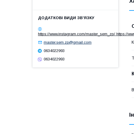
Х
https://www.instagram.com/master_sem_zp/ https://w
К
master.sem.zp@gmail.com
0634022993
Т
0634022993
В
І