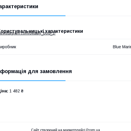
арактеристики
Користувальницькі характеристики
ww.instagram.com/beauty_bod_1/
иробник
Blue Mari
нформація для замовлення
іна:
1 482 ₴
Сайт створений на маркетплейсі
Prom.ua