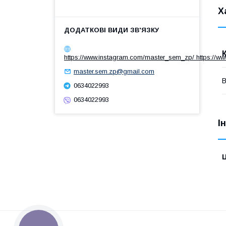
Х
https://www.instagram.com/master_sem_zp/ https://w
master.sem.zp@gmail.com
В
0634022993
0634022993
І
Ц