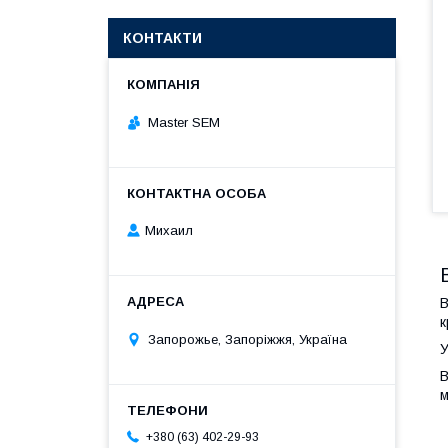
КОНТАКТИ
Master SEM
Михаил
B
к
Запорожье, Запоріжжя, Україна
У
В
м
+380 (63) 402-29-93