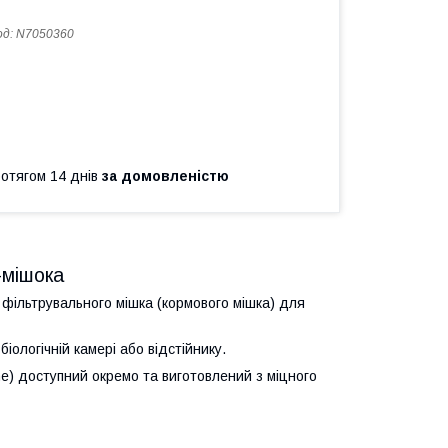
од:
N7050360
ротягом 14 днів
за домовленістю
-мішока
ільтрувального мішка (кормового мішка) для
ологічній камері або відстійнику.
ne) доступний окремо та виготовлений з міцного