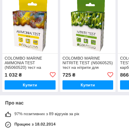
COLOMBO MARINE
COLOMBO MARINE
COL
AMMONIA TEST
NITRITE TEST (N5060525)
TEST
(N5060520) тест на
тест на нітрити для
карб
амоній/аміак для
морського акваріуму
морс
1 032
725
866
₴
₴
морського акваріуму
Купити
Купити
Про нас
97% позитивних з 89 відгуків за рік
Працює з 18.02.2014