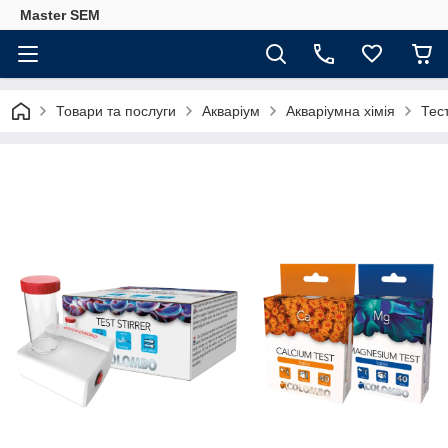
Master SEM
Товари та послуги
Акваріум
Акваріумна хімія
Тес