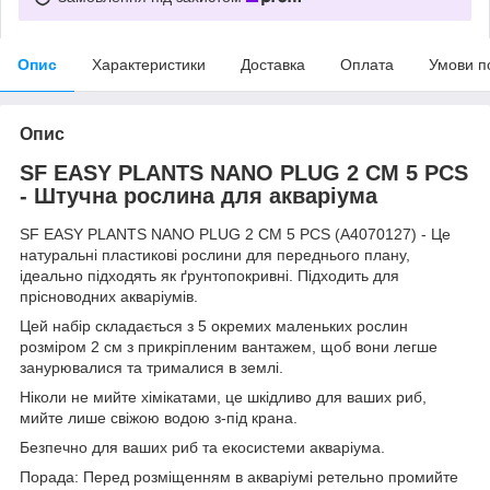
Опис
Характеристики
Доставка
Оплата
Умови п
Опис
SF EASY PLANTS NANO PLUG 2 CM 5 PCS
- Штучна рослина для акваріума
SF EASY PLANTS NANO PLUG 2 CM 5 PCS (A4070127) - Це
натуральні пластикові рослини для переднього плану,
ідеально підходять як ґрунтопокривні. Підходить для
прісноводних акваріумів.
Цей набір складається з 5 окремих маленьких рослин
розміром 2 см з прикріпленим вантажем, щоб вони легше
занурювалися та трималися в землі.
Ніколи не мийте хімікатами, це шкідливо для ваших риб,
мийте лише свіжою водою з-під крана.
Безпечно для ваших риб та екосистеми акваріума.
Порада: Перед розміщенням в акваріумі ретельно промийте