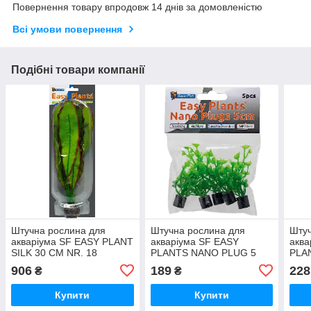
Повернення товару впродовж 14 днів за домовленістю
Всі умови повернення
Подібні товари компанії
Штучна рослина для
Штучна рослина для
Штуч
акваріума SF EASY PLANT
акваріума SF EASY
аква
SILK 30 CM NR. 18
PLANTS NANO PLUG 5
PLA
(A4070350)
CM 5 PCS (A4070130)
CM 5
906
189
228
₴
₴
Купити
Купити