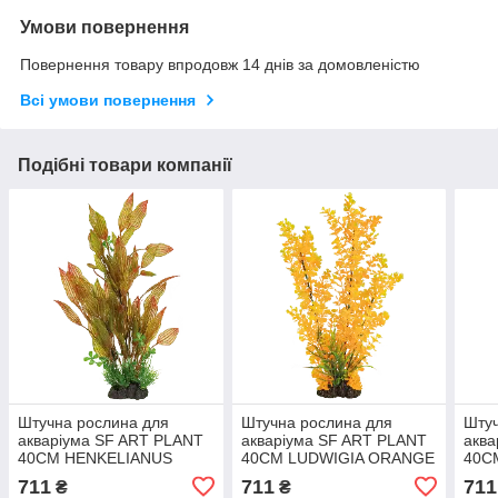
Умови повернення
Повернення товару впродовж 14 днів за домовленістю
Всі умови повернення
Подібні товари компанії
Штучна рослина для
Штучна рослина для
Штуч
акваріума SF ART PLANT
акваріума SF ART PLANT
аква
40CM HENKELIANUS
40CM LUDWIGIA ORANGE
40C
(A4070880)
(A4070885)
(A40
711
711
711
₴
₴