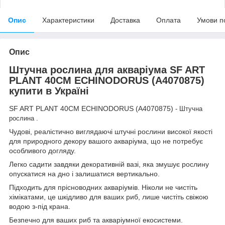
Опис
Характеристики
Доставка
Оплата
Умови п
Опис
Штучна рослина для акваріума SF ART
PLANT 40CM ECHINODORUS (A4070875)
купити в Україні
SF ART PLANT 40CM ECHINODORUS (A4070875)
- Штучна
рослина .
Чудові, реалістично виглядаючі штучні рослини високої якості
для природного декору вашого акваріума, що не потребує
особливого догляду.
Легко садити завдяки декоративній вазі, яка змушує рослину
опускатися на дно і залишатися вертикально.
Підходить для прісноводних акваріумів. Ніколи не чистіть
хімікатами, це шкідливо для ваших риб, лише чистіть свіжою
водою з-під крана.
Безпечно для ваших риб та акваріумної екосистеми.