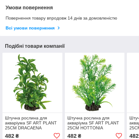
Умови повернення
Повернення товару впродовж 14 днів за домовленістю
Всі умови повернення
Подібні товари компанії
Штучна рослина для
Штучна рослина для
Штуч
акваріума SF ART PLANT
акваріума SF ART PLANT
аква
25CM DRACAENA
25CM HOTTONIA
25C
(A4070805)
(A4070815)
(A40
482
482
482
₴
₴