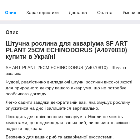
Опис
Характеристики
Доставка
Оплата
Умови п
Опис
Штучна рослина для акваріума SF ART
PLANT 25CM ECHINODORUS (A4070810)
купити в Україні
SF ART PLANT 25CM ECHINODORUS (A4070810)
- Штучна
рослина .
Чудові, реалістично виглядаючі штучні рослини високої якості
для природного декору вашого акваріума, що не потребує
особливого догляду.
Легко садити завдяки декоративній вазі, яка змушує рослину
опускатися на дно і залишатися вертикально.
Підходить для прісноводних акваріумів. Ніколи не чистіть
хімікатами, це шкідливо для ваших риб, лише чистіть свіжою
водою з-під крана.
Безпечно для ваших риб та акваріумної екосистеми.