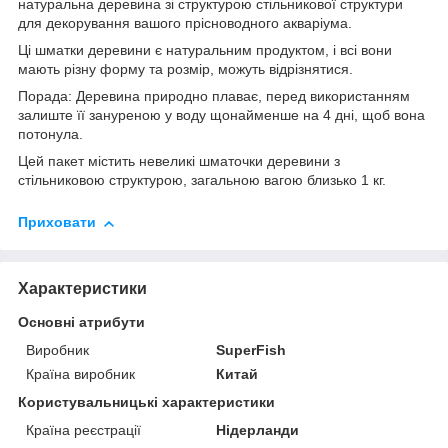
натуральна деревина зі структурою стільникової структури
для декорування вашого прісноводного акваріума.
Ці шматки деревини є натуральним продуктом, і всі вони
мають різну форму та розмір, можуть відрізнятися.
Порада: Деревина природно плаває, перед використанням
залиште її зануреною у воду щонайменше на 4 дні, щоб вона
потонула.
Цей пакет містить невеликі шматочки деревини з
стільниковою структурою, загальною вагою близько 1 кг.
Приховати
Характеристики
Основні атрибути
Виробник
SuperFish
Країна виробник
Китай
Користувальницькі характеристики
Країна реєстрації
Нідерланди