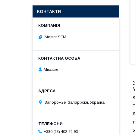
КОНТАКТИ
Master SEM
Михаил
S
Запорожье, Запоріжжя, Україна
П
Л
т
6
+380 (63) 402-29-93