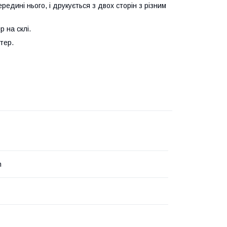
ередині нього, і друкується з двох сторін з різним
 на склі.
тер.
h