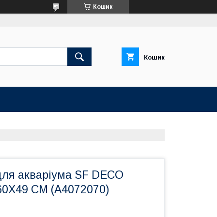
Кошик
Кошик
для акваріума SF DECO
0X49 CM (A4072070)