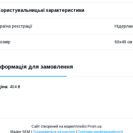
Користувальницькі характеристики
раїна реєстрації
Нідерла
озмір
60х49 см
нформація для замовлення
іна:
404 ₴
Сайт створений на маркетплейсі
Prom.ua
Master SEM |
Поскаржитися на контент
|
Політика конфіденційності