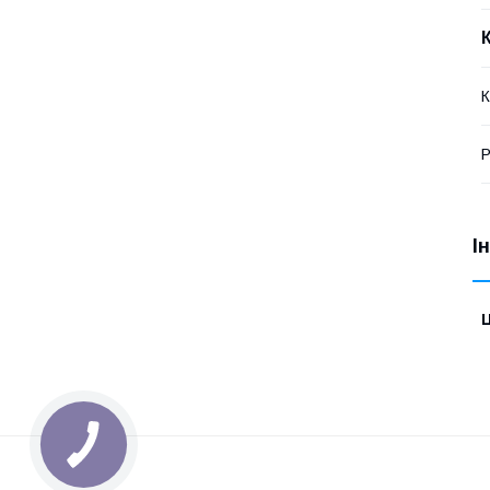
К
Р
І
Ц