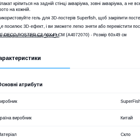
лакат кріпиться на задній стінці акваріума, зовні акваріума, а не вс
ото на кожній.
икористовуйте гель для 3D-постерів Superfish, щоб закріпити постер
е посилює 3D-ефект, і ви зможете легко зняти або перемістити пос
F DECO POSTER C2 60X49 CM (A4072070) - Розмір 60х49 см
ww.instagram.com/beauty_bod_1/
арактеристики
Основні атрибути
иробник
SuperFis
раїна виробник
Китай
атеріал
Скло