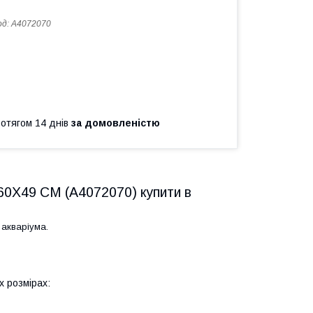
од:
A4072070
ротягом 14 днів
за домовленістю
0X49 CM (A4072070) купити в
 акваріума.
х розмірах: