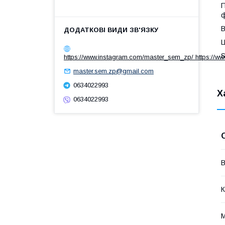
П
ф
В
Ц
S
https://www.instagram.com/master_sem_zp/ https://w
master.sem.zp@gmail.com
0634022993
Х
0634022993
В
К
М