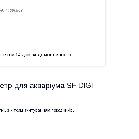
од:
A4060508
ротягом 14 днів
за домовленістю
тр для акваріума SF DIGI
, з чітким зчитуванням показників.