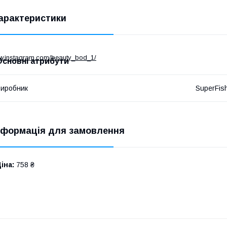
арактеристики
ww.instagram.com/beauty_bod_1/
Основні атрибути
иробник
SuperFis
нформація для замовлення
іна:
758 ₴