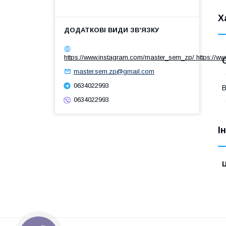
Х
https://www.instagram.com/master_sem_zp/ https://w
master.sem.zp@gmail.com
0634022993
В
0634022993
І
Ц