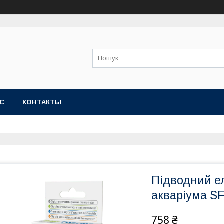
АС
КОНТАКТЫ
Підводний е
акваріума S
758 ₴