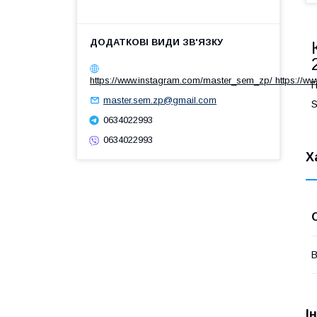
https://www.instagram.com/master_sem_zp/ https://w
Г
master.sem.zp@gmail.com
S
0634022993
0634022993
Х
В
І