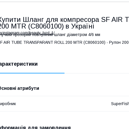
Купити Шланг для компресора
SF AIR
200 MTR (C8060100)
в Україні
ww.instagram.com/beauty_bod_1/
нучкий прозорий повітряний шланг діаметром 4/6 мм
F AIR TUBE TRANSPARANT ROLL 200 MTR (C8060100) - Рулон 200 
арактеристики
Основні атрибути
иробник
SuperFis
нформація для замовлення