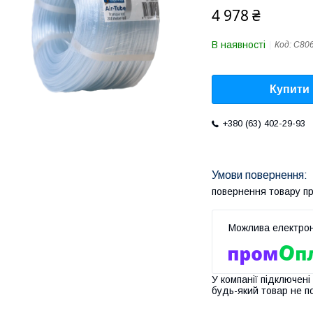
4 978 ₴
В наявності
Код:
C80
Купити
+380 (63) 402-29-93
повернення товару п
У компанії підключені
будь-який товар не п