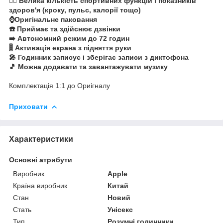
🏃‍♂️ Велика кількість спортивних функцій і показників
здоров'я (кроку, пульс, калорії тощо)
⌚️Оригінальне паковання
☎️ Приймає та здійснює дзвінки
➡️ Автономний режим до 72 годин
🎚️ Активація екрана з підняття руки
🎤 Годинник записує і зберігає записи з диктофона
🎵 Можна додавати та завантажувати музику
Комплектація 1:1 до Ориігналу
Приховати
Характеристики
Основні атрибути
Виробник
Apple
Країна виробник
Китай
Стан
Новий
Стать
Унісекс
Тип
Розумні годинники