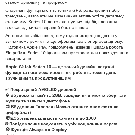
станом організму та прогресом.
Спортивні функції містять точний GPS, розширений набір
тренувань, автоматичне визначення активності та детальну
статистику. Series 10 легко адаптується під біг, плавання,
велосипед, силові вправи й багато іншого.
Автономність збільшена, тому годинник працює довше у
звичайному режимі та ще ефективніше в енергоощадному.
Підтримка Apple Pay, повідомлень, дзвінків і швидка робота
Siri робить Series 10 ідеальним пристроєм для повсякденного
використання.
Apple Watch Series 10 — це тонкий дизайн, потужні
функції та нові можливості, які роблять кожен день
зручнішим та продуктивнішим.
✅ Покращений AMOLED-дисплей
⚙️ Вбудована пам'ять 2GB, завдяки якій можна зберігати
музику та записи з диктофона
📺 Вбудована Галерея (Можно ставити своє фото на
циферблат)
🧑‍💻Збільшена кількість контактів до 1000
🌐 Повідомлення надходять з усіх соціальних мереж
🧭 Функція Always on Display