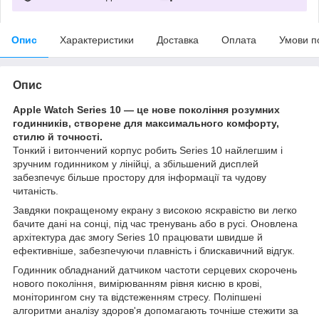
Опис
Характеристики
Доставка
Оплата
Умови п
Опис
Apple Watch Series 10 — це нове покоління розумних
годинників, створене для максимального комфорту,
стилю й точності.
Тонкий і витончений корпус робить Series 10 найлегшим і
зручним годинником у лінійці, а збільшений дисплей
забезпечує більше простору для інформації та чудову
читаність.
Завдяки покращеному екрану з високою яскравістю ви легко
бачите дані на сонці, під час тренувань або в русі. Оновлена
архітектура дає змогу Series 10 працювати швидше й
ефективніше, забезпечуючи плавність і блискавичний відгук.
Годинник обладнаний датчиком частоти серцевих скорочень
нового покоління, вимірюванням рівня кисню в крові,
моніторингом сну та відстеженням стресу. Поліпшені
алгоритми аналізу здоров'я допомагають точніше стежити за