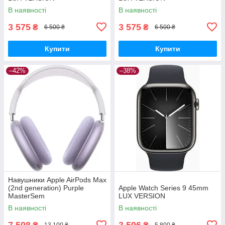
В наявності
В наявності
3 575
3 575
₴
₴
6 500 ₴
6 500 ₴
Купити
Купити
–42%
–38%
Навушники Apple AirPods Max
(2nd generation) Purple
Apple Watch Series 9 45mm
MasterSem
LUX VERSION
В наявності
В наявності
7 598
3 596