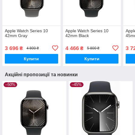
Apple Watch Series 10
Apple Watch Series 10
Appl
42mm Gray
42mm Black
45m
3 696
4 466
3 7
₴
₴
4 800 ₴
5 800 ₴
Купити
Купити
Акційні пропозиції та новинки
–50%
–45%