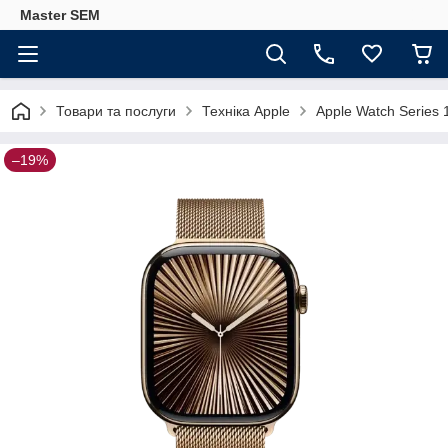
Master SEM
Товари та послуги
Техніка Apple
Apple Watch Series
–19%