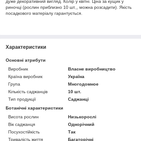
дуже декоративний вигляд. Колір у квітні. Ціна за кущик у
риночці (рослин приблизно 10 шт.,, можна розсадити). Якість
посадкового матеріалу гарантується.
Характеристики
Основні атрибути
Виробник
Власне виробництво
Країна виробник
Україна
Група
Многодомное
Кількість саджанців
10 шт.
Тип продукції
Саджанці
Ботанічні характеристики
Висота рослин
Низькорослі
Вік саджанця
Однорічний
Посухостійкість
Так
Тривалість життя
Багаторічні