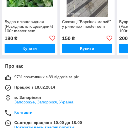
Будра плющевидная
Сажанці "Барвінок малий"
Буд
(Розхідник плющевидний)
у риночках master sem
(Роз
100г master sem
100г
180
150
200
₴
₴
Купити
Купити
Про нас
97% позитивних з 89 відгуків за рік
Працює з 18.02.2014
м. Запоріжжя
Запорожье, Запоріжжя, Україна
Контакти
Сьогодні працює з 10:00 до 18:00
Показати весь графік роботи