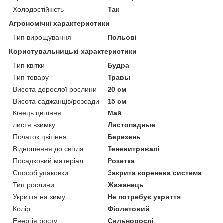
Холодостійкість
Так
Агрономічні характеристики
Тип вирощування
Польові
Користувальницькі характеристики
Тип квітки
Будра
Тип товару
Травы
Висота дорослої рослини
20 см
Висота саджанців/розсади
15 см
Кінець цвітіння
Май
листя взимку
Листопадные
Початок цвітіння
Березень
Відношення до світла
Теневитривалі
Посадковий матеріал
Розетка
Способ упаковки
Закрита коренева система
Тип рослини
Жажанець
Укриття на зиму
Не потребує укриття
Колір
Фіолетовий
Енергія росту
Сильнорослі