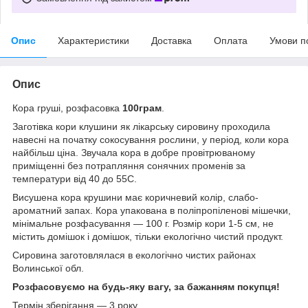
Опис
Характеристики
Доставка
Оплата
Умови п
Опис
Кора груші, розфасовка
100грам
.
Заготівка кори клушини як лікарську сировину проходила
навесні на початку сокосування рослини, у період, коли кора
найбільш ціна. Звучала кора в добре провітрюваному
приміщенні без потрапляння сонячних променів за
температури від 40 до 55С.
Висушена кора крушини має коричневий колір, слабо-
ароматний запах. Кора упакована в поліпропіленові мішечки,
мінімальне розфасування — 100 г. Розмір кори 1-5 см, не
містить домішок і домішок, тільки екологічно чистий продукт.
Сировина заготовлялася в екологічно чистих районах
Волинської обл.
Розфасовуємо на будь-яку вагу, за бажанням покупця!
Термін зберігання — 3 року.