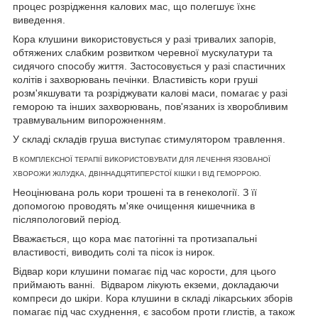
процес розрідження калових мас, що полегшує їхнє
виведення.
Кора клушини використовується у разі тривалих запорів,
обтяжених слабким розвитком черевної мускулатури та
сидячого способу життя. Застосовується у разі спастичних
колітів і захворювань печінки. Властивість кори груші
розм'якшувати та розріджувати калові маси, помагає у разі
геморою та інших захворювань, пов'язаних із хворобливим
травмувальним випорожненням.
У складі складів груша виступає стимулятором травлення.
В
КОМПЛЕКСНОЇ ТЕРАПІЇ ВИКОРИСТОВУВАТИ ДЛЯ ЛЕЧЕННЯ ЯЗОВАНОЇ
ХВОРОЖИ ЖІЛУДКА, ДВІННАДЦЯТИПЕРСТОЇ КІШКИ І ВІД ГЕМОРРОЮ.
Неоцінювана роль кори трошені та в генекології. З її
допомогою проводять м'яке очищення кишечника в
післяпологовий період.
Вважається, що кора має патогінні та протизапальні
властивості, виводить солі та пісок із нирок.
Відвар кори клушини помагає під час корости, для цього
приймають ванні. Відваром лікують екземи, докладаючи
компреси до шкіри. Кора клушини в складі лікарських зборів
помагає під час схуднення, є засобом проти глистів, а також