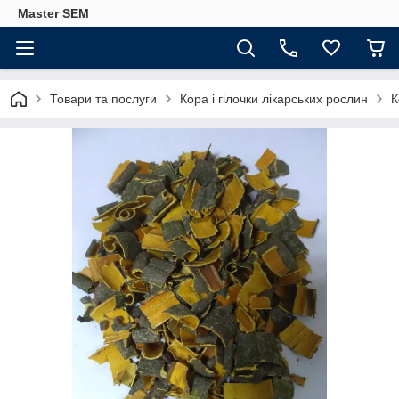
Master SEM
Товари та послуги
Кора і гілочки лікарських рослин
К