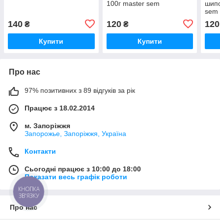
100г master sem
шипо
sem
140
120
120
₴
₴
Купити
Купити
Про нас
97% позитивних з 89 відгуків за рік
Працює з 18.02.2014
м. Запоріжжя
Запорожье, Запоріжжя, Україна
Контакти
Сьогодні працює з 10:00 до 18:00
Показати весь графік роботи
КНОПКА
ЗВ'ЯЗКУ
Про нас