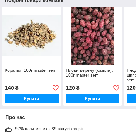
Подібні товари компанії
Кора іви, 100г master sem
Плоди дерену (кизила),
Пло
100г master sem
шипо
sem
140
120
120
₴
₴
Купити
Купити
Про нас
97% позитивних з 89 відгуків за рік