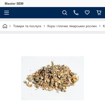
Master SEM
Товари та послуги
Кора і гілочки лікарських рослин
К