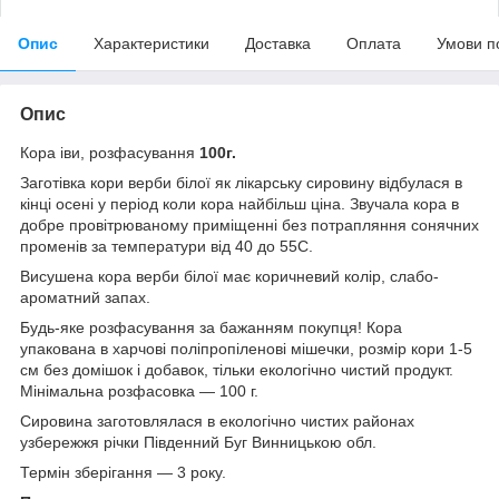
Опис
Характеристики
Доставка
Оплата
Умови п
Опис
Кора іви, розфасування
100г.
Заготівка кори верби білої як лікарську сировину відбулася в
кінці осені у період коли кора найбільш ціна. Звучала кора в
добре провітрюваному приміщенні без потрапляння сонячних
променів за температури від 40 до 55С.
Висушена кора верби білої має коричневий колір, слабо-
ароматний запах.
Будь-яке розфасування за бажанням покупця! Кора
упакована в харчові поліпропіленові мішечки, розмір кори 1-5
см без домішок і добавок, тільки екологічно чистий продукт.
Мінімальна розфасовка — 100 г.
Сировина заготовлялася в екологічно чистих районах
узбережжя річки Південний Буг Винницькою обл.
Термін зберігання — 3 року.