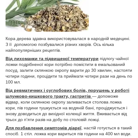
Кора дерева здавна використовувалася в народній медецині.
З її допомогою позбувалися різних хворів. Ось кілька
найпопулярніших рецептів.
Від лихоманки та підвищеної температури
підлогу чайної
ложки подрібненої кори потрібно помістити в емальований
посуд, залити склянкою окропу варити до 30 хвилин, настояти
чотири години, процідити та приймати чотири рази на день по
100 мл.
Від ревматичних і суглобових болів, порушень у роботі
шлунково-кишкового тракту, гастритів
— допоможе
відвар, коли склянкою окропу заливається столова ложка
кори, пів години тушкується на водяній бані, проціджується і
знову доводиться до вихідної колекції життя. Вживається від
трьох до п'яти разів на добу по столовій ложці.
Для позбавлення симптомів діареї
, настій готується в такий
спосіб. 1 стіл. ложка кори вариться пів години на 400 мл води.