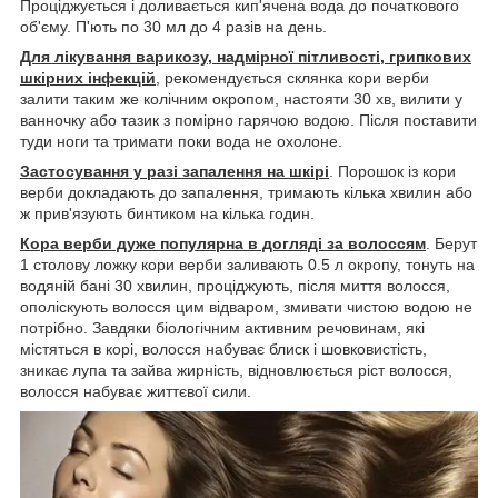
Проціджується і доливається кип'ячена вода до початкового
об'єму. П'ють по 30 мл до 4 разів на день.
Для лікування варикозу, надмірної пітливості, грипкових
шкірних інфекцій
, рекомендується склянка кори верби
залити таким же колічним окропом, настояти 30 хв, вилити у
ванночку або тазик з помірно гарячою водою. Після поставити
туди ноги та тримати поки вода не охолоне.
Застосування у разі запалення на шкірі
. Порошок із кори
верби докладають до запалення, тримають кілька хвилин або
ж прив'язують бинтиком на кілька годин.
Кора верби дуже популярна в догляді за волоссям
. Берут
1 столову ложку кори верби заливають 0.5 л окропу, тонуть на
водяній бані 30 хвилин, проціджують, після миття волосся,
ополіскують волосся цим відваром, змивати чистою водою не
потрібно. Завдяки біологічним активним речовинам, які
містяться в корі, волосся набуває блиск і шовковистість,
зникає лупа та зайва жирність, відновлюється ріст волосся,
волосся набуває життєвої сили.