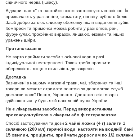
сідничного нерва (ішіасу).
Відвари, настої та настойки також застосовують зовнішнє. Їх
призначають у разі ангіне, стоматиту, гінгівіту, зубного болю.
Засіб добре загоює слизову оболонку після видалення зубів.
Компреси та примочки можна робити у разі опіків, ран,
фурункулах, трофічних виразок, лишаюх, екземи та інших
уражень шкіри.
Протипоказання
Не варто приймати засоби з осінової кори в разі
індивідуальної нестерпності. Також треба проявити
обережність, якщо є схильність до закрепів.
Доставка
Зазначені в нашому магазині трави, чаї, збирання та інші
товари ви можете отримати поштою за допомогою служб
доставки нової Пошта, Укрпошта. Доставка всіх товарів
здійснюється у будь-якій населеній пункт України
Не є лікарським засобом. Перед використанням
проконсультуйтеся з лікарем або фітотерапевтом.
Спосіб застосування та дози
2 чайні ложки (4 г) залити 1
склянкою (200 мл) гарячої води, настояти на водяній бані
15 хвилин, процідити, приймати дорослим по 1/2 склянки