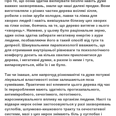
Про те, що осіна здатна вилікувати безлічі навіть дуже
важких захворювань, знали ще наші далекі предки. Вони
виготовляли з різних частин дерева всілякі зілля,
робили з осіни
зруби колодок,
лавки та ліжка для
хворих людей і навіть вивішували білизну цих хворих
на гілки осіни, боячись на те, що дерево витягне з нього
«хворець». Напевно, у цьому було раціональне зерно,
адже осіна здатна забирати негативну енергію з аури
людини, позбавляючи його в такий спосіб від туги та
депресії. Шанувальники парапсихології вважають, що
для отримання внутрішньої рівноваги та психологічного
комфорту досить на кілька хвилин приклонитися до
дерева, і негативні думки, а разом із ними і туга,
випаровуються, ніби їх і не було.
Так чи інакше, але напрочуд різноманітні та дуже потужні
лікувальні властивості осіни залишаються поза
сумнівами. Практично всі елементи цього дерева під час
їх перероблення мають здатність протизапального,
антимікробного, сечогінного, потогінного,
жарознижувального впливу на організм людини. Насті та
відвари нирок осіни застосовуються у разі захворювань
суглобів, шлунково-кишкового тракту та сечостатевої
системи, мазі з цих нирок знімають біль у суглобах і