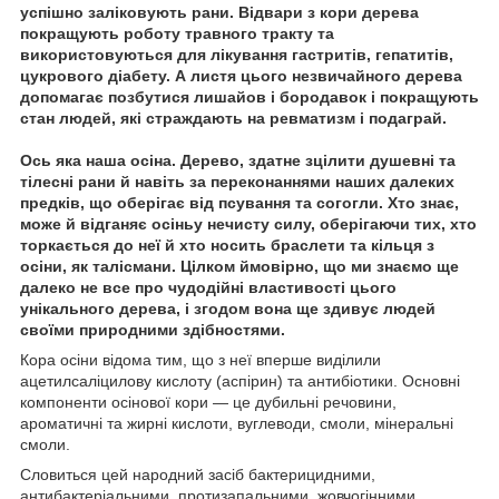
успішно заліковують рани. Відвари з кори дерева
покращують роботу травного тракту та
використовуються для лікування гастритів, гепатитів,
цукрового діабету. А листя цього незвичайного дерева
допомагає позбутися лишайов і бородавок і покращують
стан людей, які страждають на ревматизм і подаграй.
Ось яка наша осіна. Дерево, здатне зцілити душевні та
тілесні рани й навіть за переконаннями наших далеких
предків, що оберігає від псування та согогли. Хто знає,
може й відганяє осіньу нечисту силу, оберігаючи тих, хто
торкається до неї й хто носить браслети та кільця з
осіни, як талісмани. Цілком ймовірно, що ми знаємо ще
далеко не все про чудодійні властивості цього
унікального дерева, і згодом вона ще здивує людей
своїми природними здібностями.
Кора осіни відома тим, що з неї вперше виділили
ацетилсаліцилову кислоту (аспірин) та антибіотики. Основні
компоненти осінової кори — це дубильні речовини,
ароматичні та жирні кислоти, вуглеводи, смоли, мінеральні
смоли.
Словиться цей народний засіб бактерицидними,
антибактеріальними, протизапальними, жовчогінними,