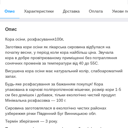
Опис
Характеристики
Доставка
Оплата
Умови п
Опис
Кора осіни, розфасування100
г.
Заготівка кори осіни як лікарська сировина відбулася на
початку весни, у період коли кора найбільш ціна. Звучала
кора в добре провітрюваному приміщенні без потрапляння
сонячних променів за температури від 40 до 55С.
Висушена кора осіни має натуральний колір, слабоароматний
запах.
Будь-яке розфасування за бажанням покупця! Кора
упакована в харчові поліпропіленові мішечки, розмір кори 1-5
см без домішок і добавок, тільки екологічно чистий продукт.
Мінімальна розфасовка — 100 г.
Сировина заготовлялася в екологічно чистих районах
узбережжя річки Південний Буг Винницькою обл.
Термін зберігання — 3 року.