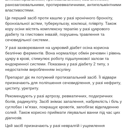
ранозагоювальними, протиревматичними, антигельмінтними
властивостями.
Це перший засіб проти кашлю у разі хронічного бронхіту,
бронхіальної астми, туберкульозу, коклюші, плівріту. Також
кору осіни містять комплексну терапію у разі цукрового
діабету та глистових інвазій, порушень травлення та
сечовидільної системи..
У разі захворювання на цукровий діабет осіна корисна
безліччю ферментів. Вона нормалізує обмін речовин і рівень
цукру в крові, стимулює роботу підшлункової залози та
ендокринної системи. Показана у разі діабету 2 типу, з
недостатнім виробленням інсуліну.
Препарат діє як потужний протизапальний засіб. Її відвари
призначають для поліпшення сечовиділення, у разі нефриту,
циститу, уретриту.
Рекомендують у разі артрозу, ревматичних, подагричних
болів, радикуліту. Засіб знімає запалення, набряклість і біль у
суглобах і м'язах, покращує кровотік, запобігає відкладенню
солей. Також корисно приймати лікувальні ванни під час цих
діагнозів.
Цей засіб призначають у разі невралгій і ущемлення