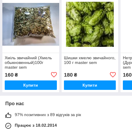
Хміль звичайний (Хмель
Шишки хмелю звичайного,
Нетр
обыкновенный)100г
100 г master sem
(Дур
master sem
sem
160
180
160
₴
₴
Купити
Купити
Про нас
97% позитивних з 89 відгуків за рік
Працює з 18.02.2014