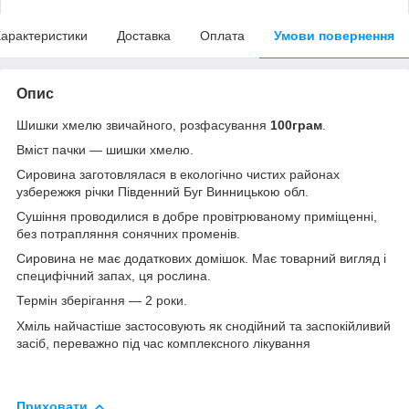
арактеристики
Доставка
Оплата
Умови повернення
Опис
Шишки хмелю звичайного, розфасування
100грам
.
Вміст пачки — шишки хмелю.
Сировина заготовлялася в екологічно чистих районах
узбережжя річки Південний Буг Винницькою обл.
Сушіння проводилися в добре провітрюваному приміщенні,
без потрапляння сонячних променів.
Сировина не має додаткових домішок. Має товарний вигляд і
специфічний запах, ця рослина.
Термін зберігання — 2 роки.
Хміль найчастіше застосовують як снодійний та заспокійливий
засіб, переважно під час комплексного лікування
Приховати