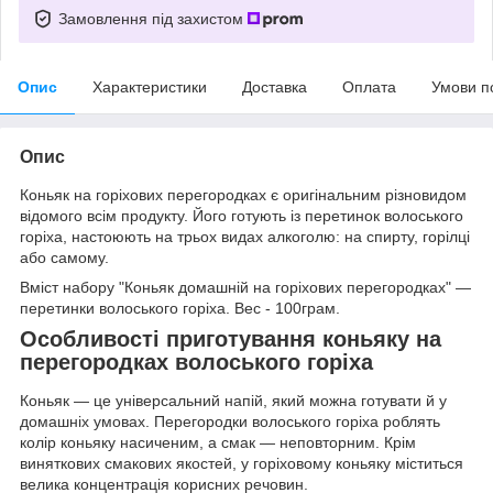
Замовлення під захистом
Опис
Характеристики
Доставка
Оплата
Умови п
Опис
Коньяк на горіхових перегородках є оригінальним різновидом
відомого всім продукту. Його готують із перетинок волоського
горіха, настоюють на трьох видах алкоголю: на спирту, горілці
або самому.
Вміст набору "Коньяк домашній на горіхових перегородках" —
перетинки волоського горіха. Вес - 100грам.
Особливості приготування коньяку на
перегородках волоського горіха
Коньяк — це універсальний напій, який можна готувати й у
домашніх умовах. Перегородки волоського горіха роблять
колір коньяку насиченим, а смак — неповторним. Крім
виняткових смакових якостей, у горіховому коньяку міститься
велика концентрація корисних речовин.