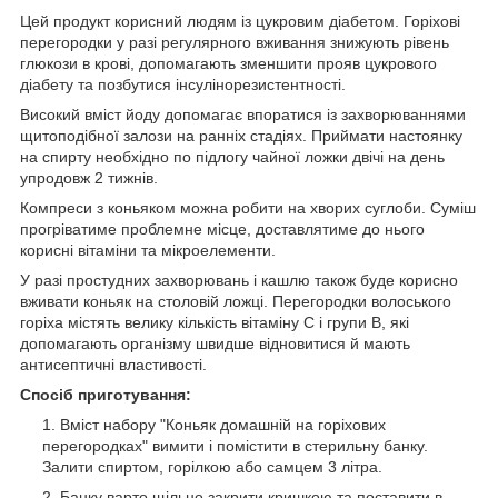
Цей продукт корисний людям із цукровим діабетом. Горіхові
перегородки у разі регулярного вживання знижують рівень
глюкози в крові, допомагають зменшити прояв цукрового
діабету та позбутися інсулінорезистентності.
Високий вміст йоду допомагає впоратися із захворюваннями
щитоподібної залози на ранніх стадіях. Приймати настоянку
на спирту необхідно по підлогу чайної ложки двічі на день
упродовж 2 тижнів.
Компреси з коньяком можна робити на хворих суглоби. Суміш
прогріватиме проблемне місце, доставлятиме до нього
корисні вітаміни та мікроелементи.
У разі простудних захворювань і кашлю також буде корисно
вживати коньяк на столовій ложці. Перегородки волоського
горіха містять велику кількість вітаміну С і групи В, які
допомагають організму швидше відновитися й мають
антисептичні властивості.
Спосіб приготування:
Вміст набору "Коньяк домашній на горіхових
перегородках" вимити і помістити в стерильну банку.
Залити спиртом, горілкою або самцем 3 літра.
Банку варто щільно закрити кришкою та поставити в